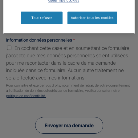
Gérer mes cookies
Informations complémentaires (facultatif)
Tout refuser
Autoriser tous les cookies
Information données personnelles
*
En cochant cette case et en soumettant ce formulaire,
j'accepte que mes données personnelles soient utilisées
pour me recontacter dans le cadre de ma demande
indiquée dans ce formulaire. Aucun autre traitement ne
sera effectué avec mes informations.
Pour connaitre et exercer vos droits, notamment de retrait de votre consentement
à l'utilisation de données collectés par ce formulaire, veuillez consulter notre
politique de confidentialité.
Envoyer ma demande