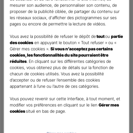
mesurer son audience, de personnaliser son contenu, de
proposer de la publicité ciblée, de partager du contenu sur
Etes-vous déjà client Gan assurances ?
*
les réseaux sociaux, d'afficher des pictogrammes sur ses
Oui
pages ou encore de permettre la lecture de vidéos.
Non
Vous avez la possibilité de refuser le dépôt de
tout
ou
partie
Civilité
*
des cookies
en appuyant le bouton « Tout refuser » ou «
Madame
Gérer mes cookies ».
Si vous n’acceptez pas certains
cookies, les fonctionnalités du site pourraient être
Monsieur
réduites
. En cliquant sur les différentes catégories de
cookies, vous obtenez plus de détails sur la fonction de
Contact
*
chacun de cookies utilisés. Vous avez la possibilité
d’accepter ou de refuser l’ensemble des cookies
First
Last
appartenant à l’une ou l’autre de ces catégories.
Téléphone
*
Vous pouvez revenir sur cette interface, à tout moment, et
United
modifier vos préférences en cliquant sur le lien
Gérer mes
States
cookies
situé en bas de page.
E-mail
*
+1