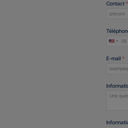
Contact
*
First
Télépho
Unite
States
E-mail
*
+1
Informati
Informat