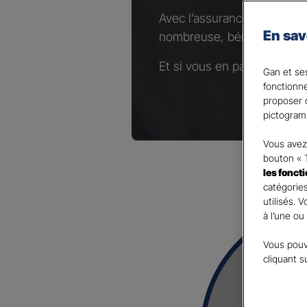
Avec l’assurance Complémen
En sav
nombreuse, bénéficiez d’un
Et si vous en parliez avec 
Gan et ses
fonctionn
proposer d
pictogram
Vous avez 
bouton « 
les fonct
catégories
utilisés. 
à l’une ou
Vous pouv
cliquant s