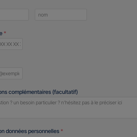
Last
ne
*
d
ons complémentaires (facultatif)
ion données personnelles
*