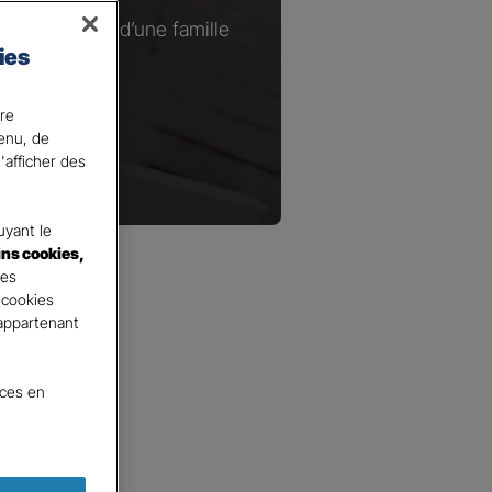
ou à la tête d’une famille
ies
.​
ire
tenu, de
'afficher des
yant le
ins cookies,
tes
 cookies
 appartenant
nces en