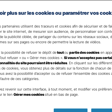
taire Santé Gan Assurances, que vous soyez célibataire 
oir plus sur les cookies ou paramétrer vos cook
e assurance santé adaptée à vos besoins et votre budget
votre Agent général ?
 partenaires utilisent des traceurs et cookies afin de sécuriser et de fa
er le site internet, de mesurer son audience, de personnaliser son con
e la publicité ciblée, de partager du contenu sur les réseaux sociaux, d
mes sur ses pages ou encore de permettre la lecture de vidéos.
la possibilité de refuser le dépôt de
tout
ou
partie des cookies
en appu
Tout refuser » ou « Gérer mes cookies ».
Si vous n’acceptez pas certa
ionnalités du site pourraient être réduites
. En cliquant sur les différen
 de cookies, vous obtenez plus de détails sur la fonction de chacun de
Vous avez la possibilité d’accepter ou de refuser l’ensemble des cookies
 l’autre de ces catégories.
ez revenir sur cette interface, à tout moment, et modifier vos préfére
Parole
ur le lien
Gérer mes cookies
situé en bas de page.
d’expert !