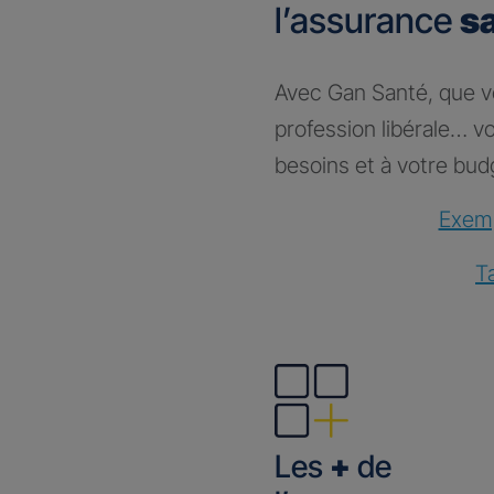
l’assurance
s
Avec Gan Santé, que vou
profession libérale… 
besoins et à votre bud
Exemp
T
Les
+
de