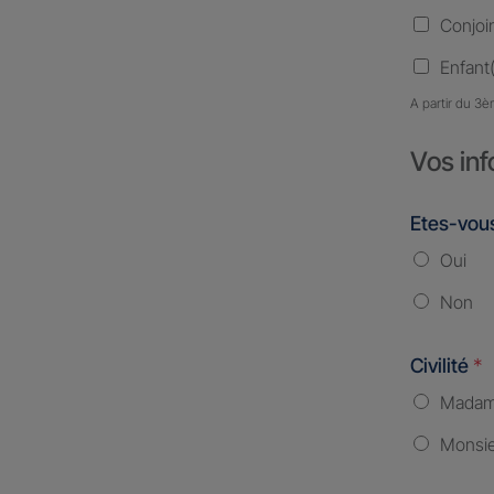
Conjoi
Enfant(
A partir du 3è
Vos inf
Etes-vous
Oui
Non
Civilité
*
Mada
Monsi