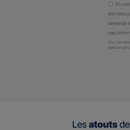
En coc
données pe
demande in
mes inform
Pour connaitre
collectés par 
Les
atouts
de