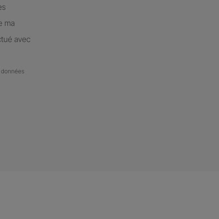
es
de ma
ctué avec
de données