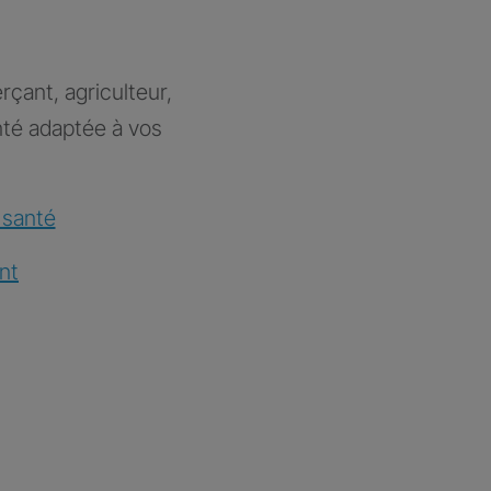
rçant, agriculteur,
nté adaptée à vos
 santé
nt