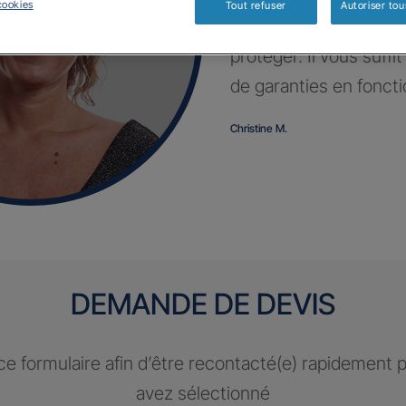
cookies
Tout refuser
Autoriser tou
Profitez d’un contrat 
protéger. Il vous suffi
de garanties en fonct
Christine M.
DEMANDE DE DEVIS
e formulaire afin d’être recontacté(e) rapidement 
avez sélectionné