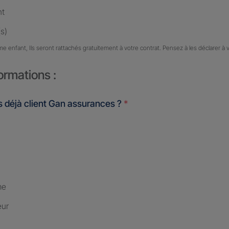
nt
s)
me enfant, Ils seront rattachés gratuitement à votre contrat. Pensez à les déclarer à 
ormations :
 déjà client Gan assurances ?
*
me
eur