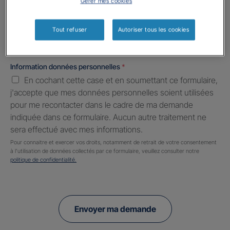
Gérer mes cookies
Informations complémentaires (facultatif)
Tout refuser
Autoriser tous les cookies
Information données personnelles
*
En cochant cette case et en soumettant ce formulaire,
j'accepte que mes données personnelles soient utilisées
pour me recontacter dans le cadre de ma demande
indiquée dans ce formulaire. Aucun autre traitement ne
sera effectué avec mes informations.
Pour connaitre et exercer vos droits, notamment de retrait de votre consentement
à l'utilisation de données collectés par ce formulaire, veuillez consulter notre
politique de confidentialité.
Envoyer ma demande