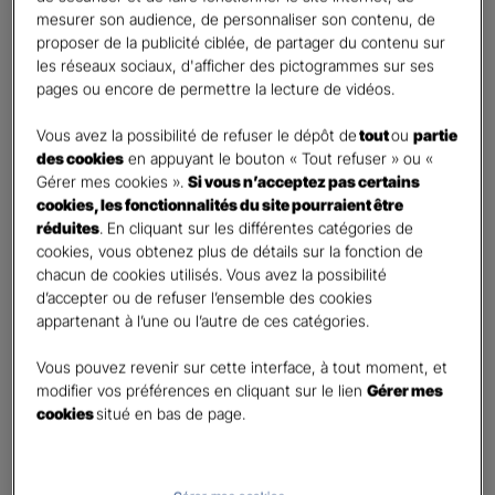
mesurer son audience, de personnaliser son contenu, de
proposer de la publicité ciblée, de partager du contenu sur
Etes-vous déjà client Gan assurances ?
*
les réseaux sociaux, d'afficher des pictogrammes sur ses
Oui
pages ou encore de permettre la lecture de vidéos.
Non
Vous avez la possibilité de refuser le dépôt de
tout
ou
partie
Civilité
*
des cookies
en appuyant le bouton « Tout refuser » ou «
Madame
Gérer mes cookies ».
Si vous n’acceptez pas certains
cookies, les fonctionnalités du site pourraient être
Monsieur
réduites
. En cliquant sur les différentes catégories de
cookies, vous obtenez plus de détails sur la fonction de
Contact
*
chacun de cookies utilisés. Vous avez la possibilité
d’accepter ou de refuser l’ensemble des cookies
First
Last
appartenant à l’une ou l’autre de ces catégories.
Téléphone
*
Vous pouvez revenir sur cette interface, à tout moment, et
United
modifier vos préférences en cliquant sur le lien
Gérer mes
States
cookies
situé en bas de page.
E-mail
*
+1