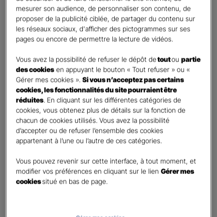
mesurer son audience, de personnaliser son contenu, de
proposer de la publicité ciblée, de partager du contenu sur
Etes-vous déjà client Gan assurances ?
*
les réseaux sociaux, d'afficher des pictogrammes sur ses
Oui
pages ou encore de permettre la lecture de vidéos.
Non
Vous avez la possibilité de refuser le dépôt de
tout
ou
partie
Civilité
*
des cookies
en appuyant le bouton « Tout refuser » ou «
Madame
Gérer mes cookies ».
Si vous n’acceptez pas certains
cookies, les fonctionnalités du site pourraient être
Monsieur
réduites
. En cliquant sur les différentes catégories de
cookies, vous obtenez plus de détails sur la fonction de
Contact
*
chacun de cookies utilisés. Vous avez la possibilité
d’accepter ou de refuser l’ensemble des cookies
First
Last
appartenant à l’une ou l’autre de ces catégories.
Téléphone
*
Vous pouvez revenir sur cette interface, à tout moment, et
United
modifier vos préférences en cliquant sur le lien
Gérer mes
States
cookies
situé en bas de page.
E-mail
*
+1