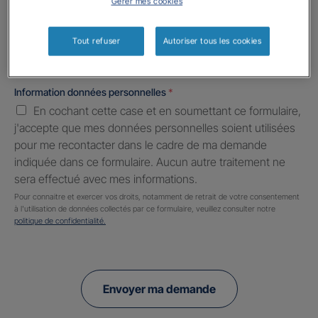
Gérer mes cookies
Informations complémentaires (facultatif)
Tout refuser
Autoriser tous les cookies
Information données personnelles
*
En cochant cette case et en soumettant ce formulaire,
j'accepte que mes données personnelles soient utilisées
pour me recontacter dans le cadre de ma demande
indiquée dans ce formulaire. Aucun autre traitement ne
sera effectué avec mes informations.
Pour connaitre et exercer vos droits, notamment de retrait de votre consentement
à l'utilisation de données collectés par ce formulaire, veuillez consulter notre
politique de confidentialité.
Envoyer ma demande