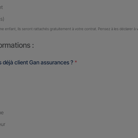
nt
s)
me enfant, Ils seront rattachés gratuitement à votre contrat. Pensez à les déclarer à 
ormations :
 déjà client Gan assurances ?
*
me
eur