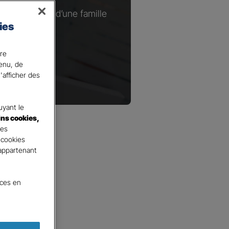
ou à la tête d’une famille
ies
.​
ire
tenu, de
'afficher des
yant le
ins cookies,
tes
 cookies
 appartenant
nces en