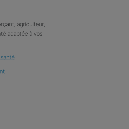
rçant, agriculteur,
nté adaptée à vos
 santé
nt