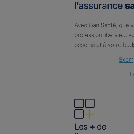
l’assurance
s
Avec Gan Santé, que vou
profession libérale… 
besoins et à votre bud
Exemp
T
Les
+
de