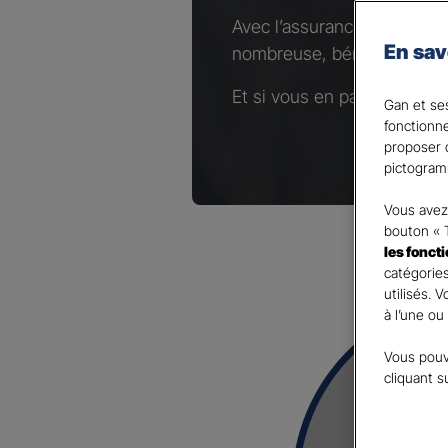
Avec l’assurance Complémen
En sav
nombreuse, bénéficiez d’un
Et si vous en parliez avec 
Gan et ses
fonctionn
proposer d
pictogram
Vous avez 
bouton « 
les fonct
catégories
utilisés. 
à l’une ou
Vous pouv
cliquant s