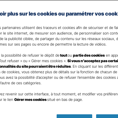
taire Santé Gan Assurances, que vous soyez célibataire 
oir plus sur les cookies ou paramétrer vos cook
e assurance santé adaptée à vos besoins et votre budget
votre Agent général ?
 partenaires utilisent des traceurs et cookies afin de sécuriser et de fa
er le site internet, de mesurer son audience, de personnaliser son con
e la publicité ciblée, de partager du contenu sur les réseaux sociaux, d
mes sur ses pages ou encore de permettre la lecture de vidéos.
la possibilité de refuser le dépôt de
tout
ou
partie des cookies
en appu
Tout refuser » ou « Gérer mes cookies ».
Si vous n’acceptez pas certa
ionnalités du site pourraient être réduites
. En cliquant sur les différen
 de cookies, vous obtenez plus de détails sur la fonction de chacun de
Vous avez la possibilité d’accepter ou de refuser l’ensemble des cookies
 l’autre de ces catégories.
ez revenir sur cette interface, à tout moment, et modifier vos préfére
Parole
ur le lien
Gérer mes cookies
situé en bas de page.
d’expert !