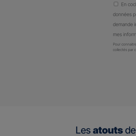
En coc
données pe
demande in
mes inform
Pour connaitre
collectés par 
Les
atouts
de