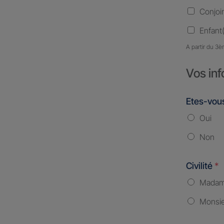
Conjoi
Enfant(
A partir du 3è
Vos inf
Etes-vous
Oui
Non
Civilité
*
Mada
Monsi