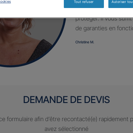
cookies
Tout refuser
Autoriser tou
Profitez d’un contrat 
protéger. Il vous suffi
de garanties en fonct
Christine M.
DEMANDE DE DEVIS
e formulaire afin d’être recontacté(e) rapidement 
avez sélectionné