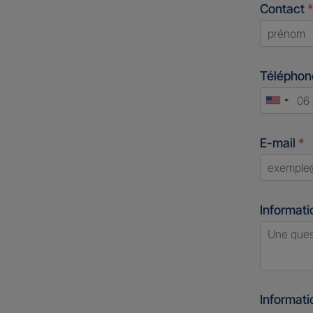
Contact
*
First
Télépho
Unite
States
E-mail
*
+1
Informati
Informat