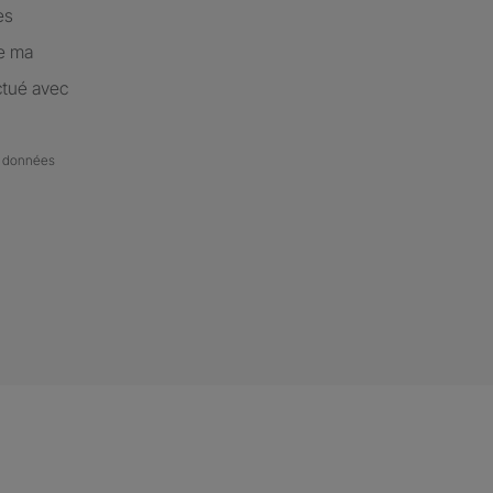
es
de ma
ctué avec
de données