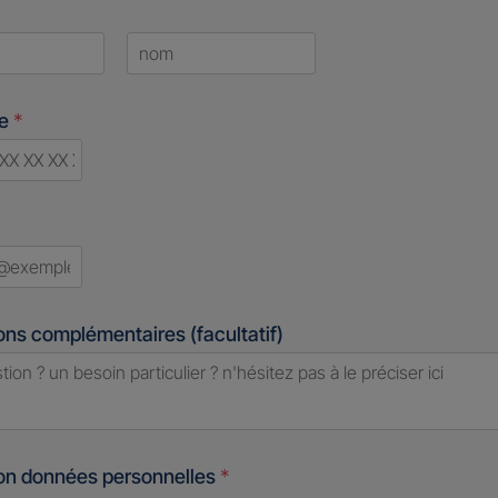
Last
ne
*
d
ons complémentaires (facultatif)
ion données personnelles
*