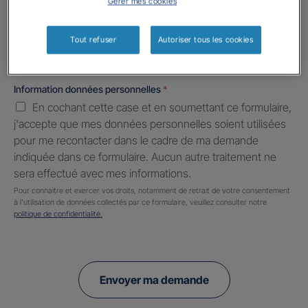
Gérer mes cookies
Informations complémentaires (facultatif)
Tout refuser
Autoriser tous les cookies
Information données personnelles
*
En cochant cette case et en soumettant ce formulaire,
j'accepte que mes données personnelles soient utilisées
pour me recontacter dans le cadre de ma demande
indiquée dans ce formulaire. Aucun autre traitement ne
sera effectué avec mes informations.
Pour connaitre et exercer vos droits, notamment de retrait de votre consentement
à l'utilisation de données collectés par ce formulaire, veuillez consulter notre
politique de confidentialité.
Envoyer ma demande