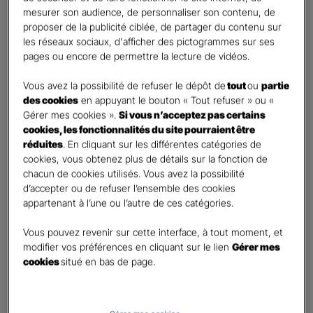
mesurer son audience, de personnaliser son contenu, de
proposer de la publicité ciblée, de partager du contenu sur
Etes-vous déjà client Gan assurances ?
*
les réseaux sociaux, d'afficher des pictogrammes sur ses
Oui
pages ou encore de permettre la lecture de vidéos.
Non
Vous avez la possibilité de refuser le dépôt de
tout
ou
partie
Civilité
*
des cookies
en appuyant le bouton « Tout refuser » ou «
Madame
Gérer mes cookies ».
Si vous n’acceptez pas certains
cookies, les fonctionnalités du site pourraient être
Monsieur
réduites
. En cliquant sur les différentes catégories de
cookies, vous obtenez plus de détails sur la fonction de
Contact
*
chacun de cookies utilisés. Vous avez la possibilité
d’accepter ou de refuser l’ensemble des cookies
First
Last
appartenant à l’une ou l’autre de ces catégories.
Téléphone
*
Vous pouvez revenir sur cette interface, à tout moment, et
United
modifier vos préférences en cliquant sur le lien
Gérer mes
States
cookies
situé en bas de page.
E-mail
*
+1