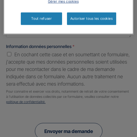
Gérer mes cookies
Informations complémentaires (facultatif)
Tout refuser
Autoriser tous les cookies
Information données personnelles
*
En cochant cette case et en soumettant ce formulaire,
j'accepte que mes données personnelles soient utilisées
pour me recontacter dans le cadre de ma demande
indiquée dans ce formulaire. Aucun autre traitement ne
sera effectué avec mes informations.
Pour connaitre et exercer vos droits, notamment de retrait de votre consentement
à l'utilisation de données collectés par ce formulaire, veuillez consulter notre
politique de confidentialité.
Envoyer ma demande