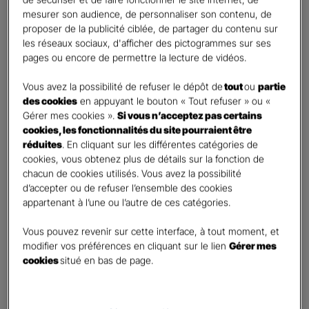
Vos informations :
mesurer son audience, de personnaliser son contenu, de
proposer de la publicité ciblée, de partager du contenu sur
les réseaux sociaux, d'afficher des pictogrammes sur ses
Etes-vous déjà client Gan assurances ?
*
pages ou encore de permettre la lecture de vidéos.
Oui
Non
Vous avez la possibilité de refuser le dépôt de
tout
ou
partie
des cookies
en appuyant le bouton « Tout refuser » ou «
Civilité
*
Gérer mes cookies ».
Si vous n’acceptez pas certains
Madame
cookies, les fonctionnalités du site pourraient être
réduites
. En cliquant sur les différentes catégories de
Monsieur
cookies, vous obtenez plus de détails sur la fonction de
chacun de cookies utilisés. Vous avez la possibilité
Contact
*
d’accepter ou de refuser l’ensemble des cookies
appartenant à l’une ou l’autre de ces catégories.
First
Last
Téléphone
*
Vous pouvez revenir sur cette interface, à tout moment, et
modifier vos préférences en cliquant sur le lien
Gérer mes
No
cookies
situé en bas de page.
country
E-mail
*
selected