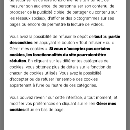
Vos informations :
mesurer son audience, de personnaliser son contenu, de
proposer de la publicité ciblée, de partager du contenu sur
les réseaux sociaux, d'afficher des pictogrammes sur ses
Etes-vous déjà client Gan assurances ?
*
pages ou encore de permettre la lecture de vidéos.
Oui
Non
Vous avez la possibilité de refuser le dépôt de
tout
ou
partie
des cookies
en appuyant le bouton « Tout refuser » ou «
Civilité
*
Gérer mes cookies ».
Si vous n’acceptez pas certains
Madame
cookies, les fonctionnalités du site pourraient être
réduites
. En cliquant sur les différentes catégories de
Monsieur
cookies, vous obtenez plus de détails sur la fonction de
chacun de cookies utilisés. Vous avez la possibilité
Contact
*
d’accepter ou de refuser l’ensemble des cookies
appartenant à l’une ou l’autre de ces catégories.
First
Last
Téléphone
*
Vous pouvez revenir sur cette interface, à tout moment, et
modifier vos préférences en cliquant sur le lien
Gérer mes
United
cookies
situé en bas de page.
States
E-mail
*
+1