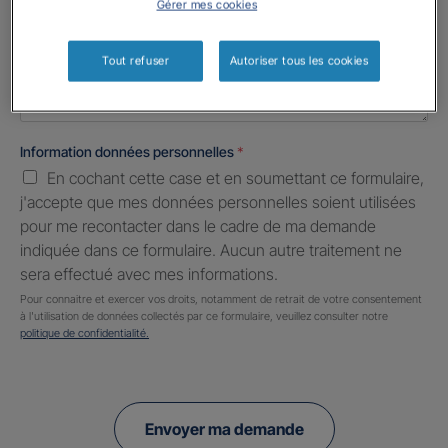
Gérer mes cookies
Informations complémentaires (facultatif)
Tout refuser
Autoriser tous les cookies
Information données personnelles
*
En cochant cette case et en soumettant ce formulaire,
j'accepte que mes données personnelles soient utilisées
pour me recontacter dans le cadre de ma demande
indiquée dans ce formulaire. Aucun autre traitement ne
sera effectué avec mes informations.
Pour connaitre et exercer vos droits, notamment de retrait de votre consentement
à l'utilisation de données collectés par ce formulaire, veuillez consulter notre
politique de confidentialité.
Envoyer ma demande