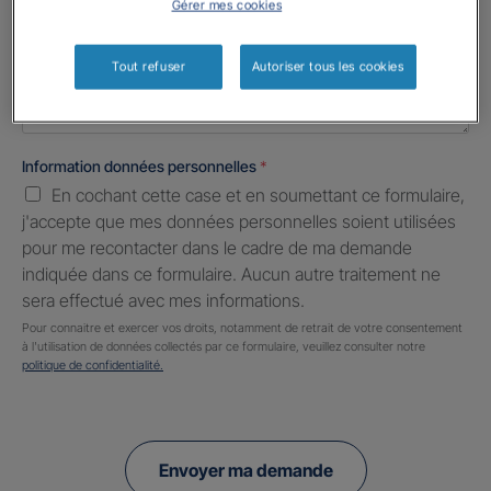
Gérer mes cookies
Informations complémentaires (facultatif)
Tout refuser
Autoriser tous les cookies
Information données personnelles
*
En cochant cette case et en soumettant ce formulaire,
j'accepte que mes données personnelles soient utilisées
pour me recontacter dans le cadre de ma demande
indiquée dans ce formulaire. Aucun autre traitement ne
sera effectué avec mes informations.
Pour connaitre et exercer vos droits, notamment de retrait de votre consentement
à l'utilisation de données collectés par ce formulaire, veuillez consulter notre
politique de confidentialité.
Envoyer ma demande