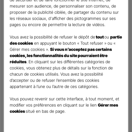
Vos informations :
mesurer son audience, de personnaliser son contenu, de
proposer de la publicité ciblée, de partager du contenu sur
les réseaux sociaux, d'afficher des pictogrammes sur ses
Etes-vous déjà client Gan assurances ?
*
pages ou encore de permettre la lecture de vidéos.
Oui
Non
Vous avez la possibilité de refuser le dépôt de
tout
ou
partie
des cookies
en appuyant le bouton « Tout refuser » ou «
Civilité
*
Gérer mes cookies ».
Si vous n’acceptez pas certains
Madame
cookies, les fonctionnalités du site pourraient être
réduites
. En cliquant sur les différentes catégories de
Monsieur
cookies, vous obtenez plus de détails sur la fonction de
chacun de cookies utilisés. Vous avez la possibilité
Contact
*
d’accepter ou de refuser l’ensemble des cookies
appartenant à l’une ou l’autre de ces catégories.
First
Last
Téléphone
*
Vous pouvez revenir sur cette interface, à tout moment, et
modifier vos préférences en cliquant sur le lien
Gérer mes
United
cookies
situé en bas de page.
States
E-mail
*
+1