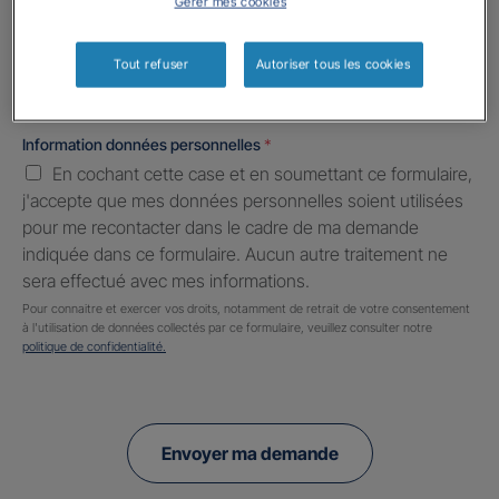
Gérer mes cookies
Informations complémentaires (facultatif)
Tout refuser
Autoriser tous les cookies
Information données personnelles
*
En cochant cette case et en soumettant ce formulaire,
j'accepte que mes données personnelles soient utilisées
pour me recontacter dans le cadre de ma demande
indiquée dans ce formulaire. Aucun autre traitement ne
sera effectué avec mes informations.
Pour connaitre et exercer vos droits, notamment de retrait de votre consentement
à l'utilisation de données collectés par ce formulaire, veuillez consulter notre
politique de confidentialité.
Envoyer ma demande