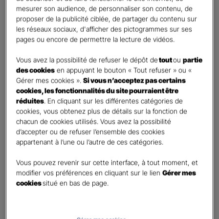
mesurer son audience, de personnaliser son contenu, de
proposer de la publicité ciblée, de partager du contenu sur
Etes-vous déjà client Gan assurances ?
*
les réseaux sociaux, d'afficher des pictogrammes sur ses
Oui
pages ou encore de permettre la lecture de vidéos.
Non
Vous avez la possibilité de refuser le dépôt de
tout
ou
partie
Civilité
*
des cookies
en appuyant le bouton « Tout refuser » ou «
Madame
Gérer mes cookies ».
Si vous n’acceptez pas certains
cookies, les fonctionnalités du site pourraient être
Monsieur
réduites
. En cliquant sur les différentes catégories de
cookies, vous obtenez plus de détails sur la fonction de
Contact
*
chacun de cookies utilisés. Vous avez la possibilité
d’accepter ou de refuser l’ensemble des cookies
First
Last
appartenant à l’une ou l’autre de ces catégories.
Téléphone
*
Vous pouvez revenir sur cette interface, à tout moment, et
United
modifier vos préférences en cliquant sur le lien
Gérer mes
States
cookies
situé en bas de page.
E-mail
*
+1