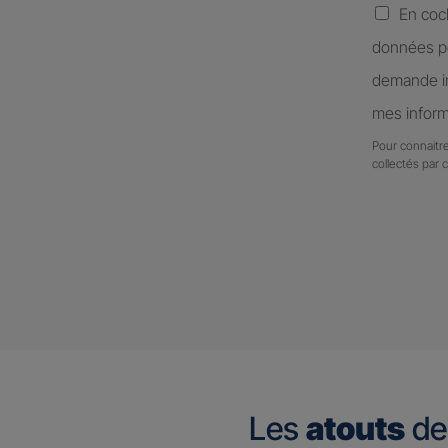
En coc
données pe
demande in
mes inform
Pour connaitre
collectés par 
Les
atouts
de