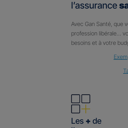
l’assurance
s
Avec Gan Santé, que vou
profession libérale… 
besoins et à votre bud
Exemp
T
Les
+
de