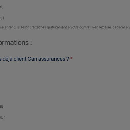
nt
s)
me enfant, Ils seront rattachés gratuitement à votre contrat. Pensez à les déclarer à 
ormations :
 déjà client Gan assurances ?
*
me
eur