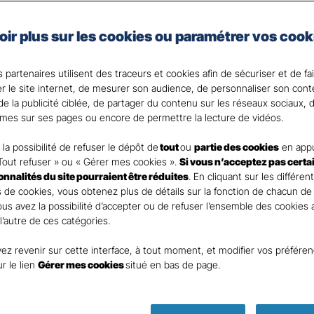
taire Santé Gan Assurances, que vous soyez célibataire 
oir plus sur les cookies ou paramétrer vos cook
e assurance santé adaptée à vos besoins et votre budget
votre Agent général ?
 partenaires utilisent des traceurs et cookies afin de sécuriser et de fa
er le site internet, de mesurer son audience, de personnaliser son con
e la publicité ciblée, de partager du contenu sur les réseaux sociaux, d
mes sur ses pages ou encore de permettre la lecture de vidéos.
la possibilité de refuser le dépôt de
tout
ou
partie des cookies
en appu
Tout refuser » ou « Gérer mes cookies ».
Si vous n’acceptez pas certa
ionnalités du site pourraient être réduites
. En cliquant sur les différen
 de cookies, vous obtenez plus de détails sur la fonction de chacun de
Vous avez la possibilité d’accepter ou de refuser l’ensemble des cookies
 l’autre de ces catégories.
ez revenir sur cette interface, à tout moment, et modifier vos préfére
Parole
ur le lien
Gérer mes cookies
situé en bas de page.
d’expert !