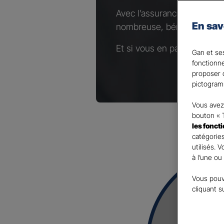
Avec l’assurance Complémen
En sav
nombreuse, bénéficiez d’un
Et si vous en parliez avec 
Gan et ses
fonctionn
proposer d
pictogram
Vous avez 
bouton « 
les fonct
catégories
utilisés. 
à l’une ou
Vous pouv
cliquant s