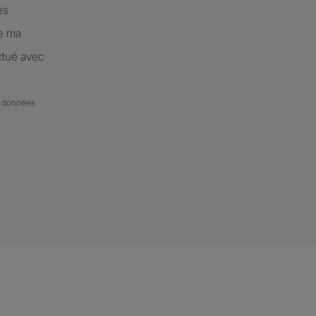
es
de ma
ctué avec
de données