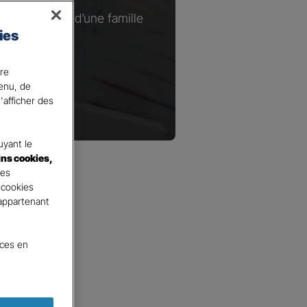
ou à la tête d’une famille
ies
.​
ire
tenu, de
'afficher des
yant le
ins cookies,
tes
 cookies
 appartenant
nces en