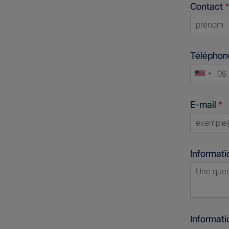
Contact
*
First
Télépho
Unite
States
E-mail
*
+1
Informati
Informat