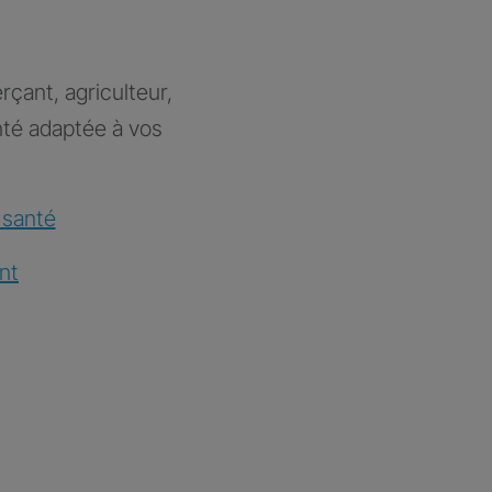
rçant, agriculteur,
nté adaptée à vos
 santé
nt