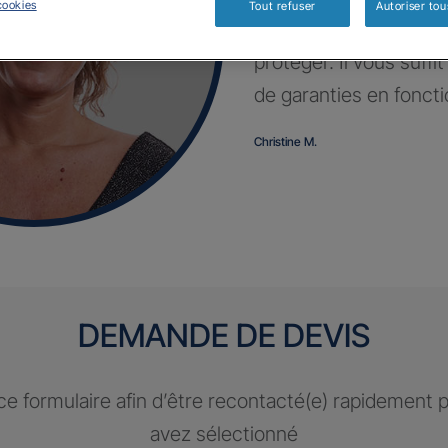
cookies
Tout refuser
Autoriser tou
Profitez d’un contrat 
protéger. Il vous suffi
de garanties en fonct
Christine M.
DEMANDE DE DEVIS
e formulaire afin d’être recontacté(e) rapidement 
avez sélectionné