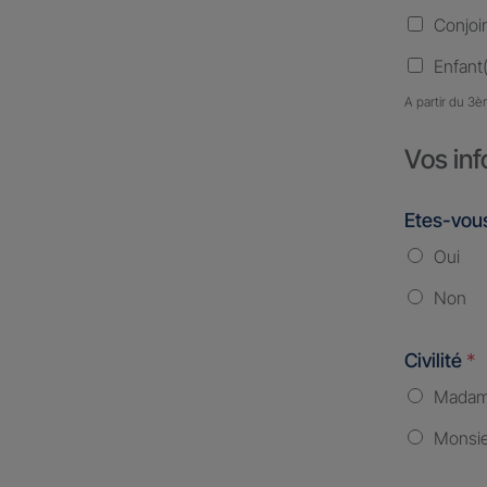
Conjoi
Enfant(
A partir du 3è
Vos inf
Etes-vous
Oui
Non
Civilité
*
Mada
Monsi