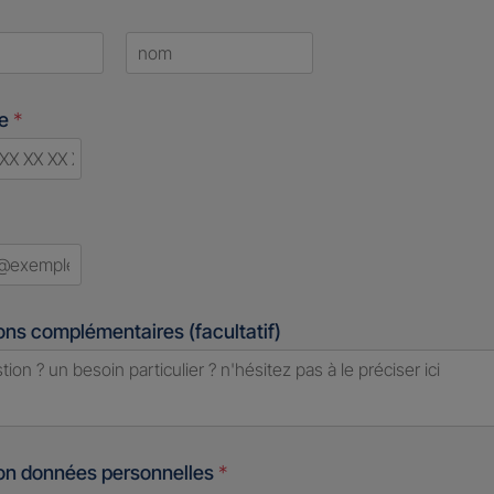
Last
ne
*
d
ons complémentaires (facultatif)
ion données personnelles
*