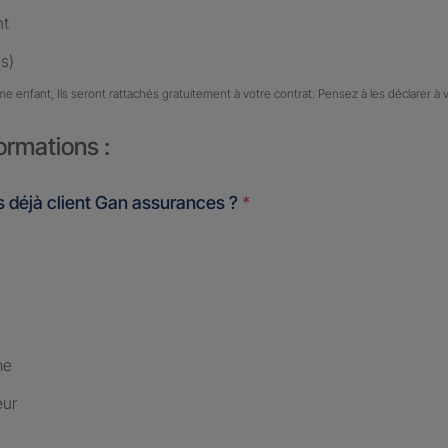
nt
s)
me enfant, Ils seront rattachés gratuitement à votre contrat. Pensez à les déclarer à 
ormations :
 déjà client Gan assurances ?
*
me
eur