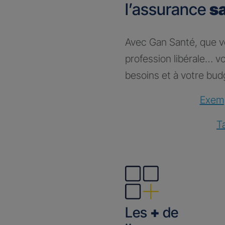
l’assurance
s
Avec Gan Santé, que vou
profession libérale… 
besoins et à votre bud
Exemp
T
Les
+
de