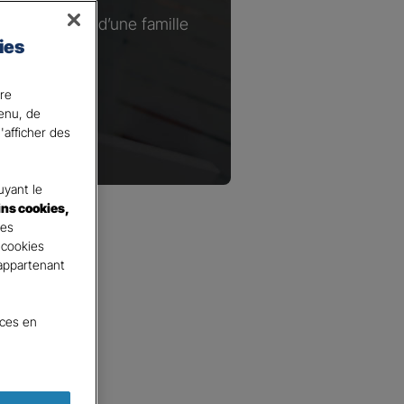
ou à la tête d’une famille
ies
.​
ire
tenu, de
'afficher des
yant le
ins cookies,
tes
 cookies
 appartenant
nces en