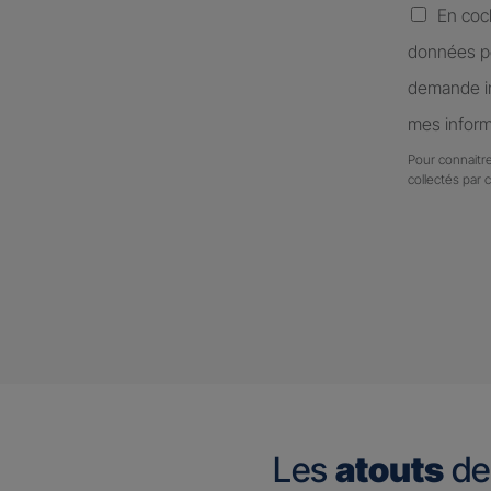
En coc
données pe
demande in
mes inform
Pour connaitre
collectés par 
Les
atouts
de