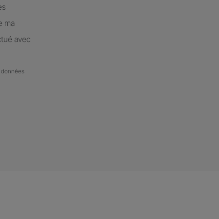
es
de ma
ctué avec
de données