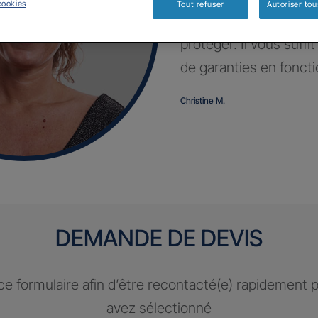
cookies
Tout refuser
Autoriser tou
Profitez d’un contrat 
protéger. Il vous suffi
de garanties en fonct
Christine M.
DEMANDE DE DEVIS
e formulaire afin d’être recontacté(e) rapidement 
avez sélectionné