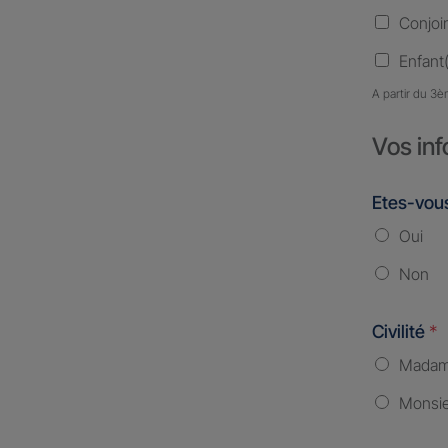
Conjoi
Enfant(
A partir du 3è
Vos inf
Etes-vous
Oui
Non
Civilité
*
Mada
Monsi