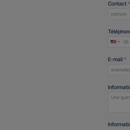
Contact
*
First
Télépho
Unite
States
E-mail
*
+1
Informati
Informat