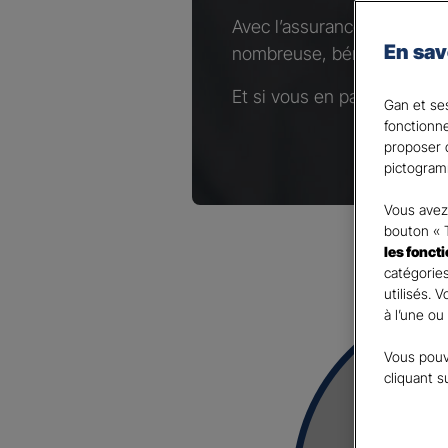
Avec l’assurance Complémen
En sav
nombreuse, bénéficiez d’un
Et si vous en parliez avec 
Gan et ses
fonctionn
proposer d
pictogram
Vous avez 
bouton « 
les fonct
catégories
utilisés. 
à l’une ou
Vous pouv
cliquant s