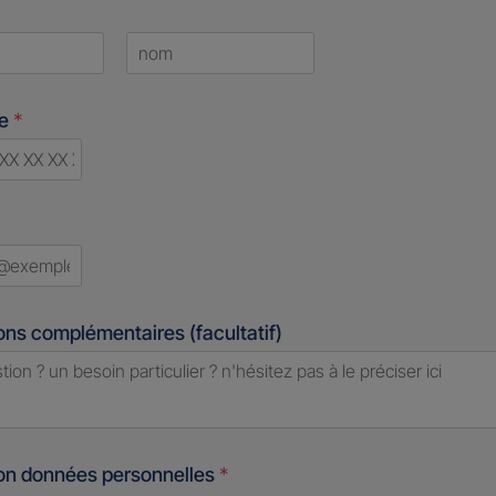
Last
ne
*
d
ons complémentaires (facultatif)
ion données personnelles
*