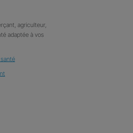
rçant, agriculteur,
nté adaptée à vos
 santé
nt