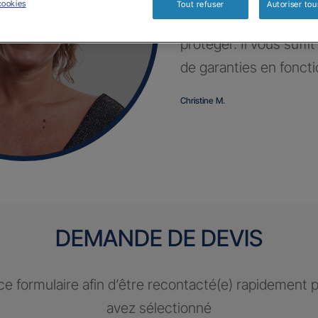
cookies
Tout refuser
Autoriser tou
Profitez d’un contrat 
protéger. Il vous suffi
de garanties en fonct
Christine M.
DEMANDE DE DEVIS
e formulaire afin d’être recontacté(e) rapidement 
avez sélectionné