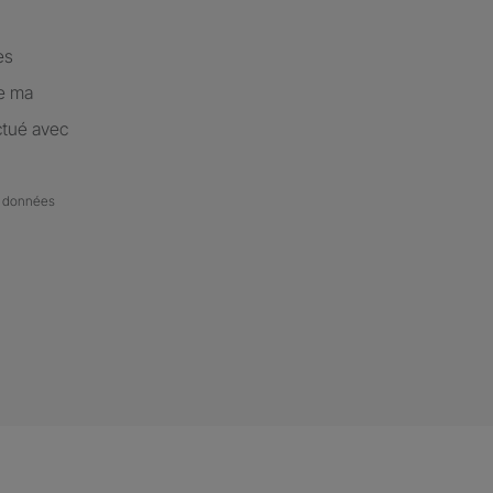
es
de ma
ctué avec
de données