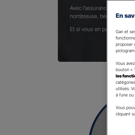
Avec l’assurance Complémen
En sav
nombreuse, bénéficiez d’un
Et si vous en parliez avec 
Gan et ses
fonctionn
proposer d
pictogram
Vous avez 
bouton « 
les fonct
catégories
utilisés. 
à l’une ou
Vous pouv
cliquant s