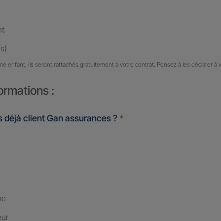
nt
s)
me enfant, Ils seront rattachés gratuitement à votre contrat. Pensez à les déclarer à 
ormations :
 déjà client Gan assurances ?
*
me
eur