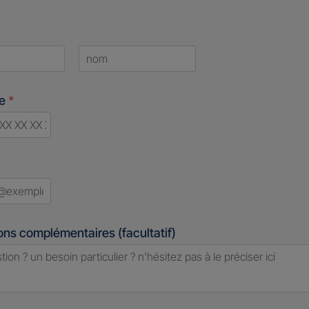
Last
ne
*
ry
ed
ons complémentaires (facultatif)