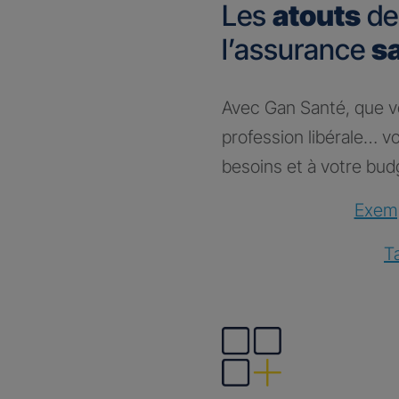
Les
atouts
de
l’assurance
s
Avec Gan Santé, que vou
profession libérale… 
besoins et à votre bud
Exemp
T