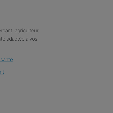
rçant, agriculteur,
nté adaptée à vos
 santé
nt