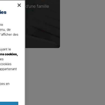
ou à la tête d’une famille
ies
.​
ire
tenu, de
'afficher des
yant le
ins cookies,
tes
 cookies
 appartenant
nces en