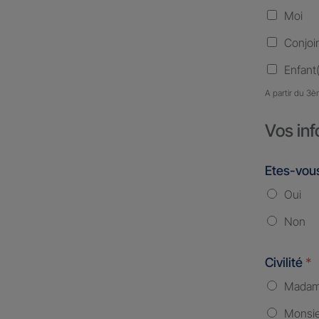
Moi
Conjoi
Enfant(
A partir du 3è
Vos inf
Etes-vous
Oui
Non
Civilité
*
Mada
Monsi