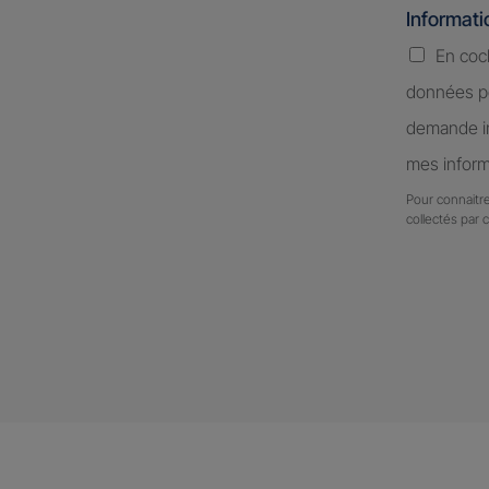
Informat
En coc
données pe
demande in
mes inform
Pour connaitre
collectés par 