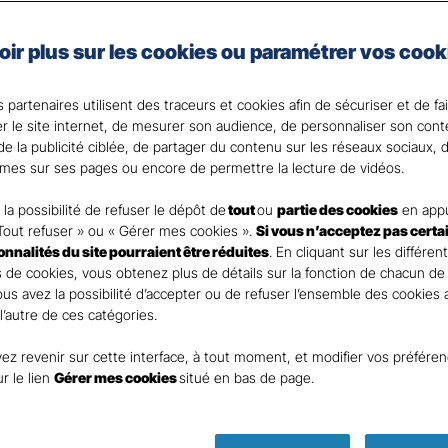
taire Santé Gan Assurances, que vous soyez célibataire 
oir plus sur les cookies ou paramétrer vos cook
e assurance santé adaptée à vos besoins et votre budget
votre Agent général ?
 partenaires utilisent des traceurs et cookies afin de sécuriser et de fa
er le site internet, de mesurer son audience, de personnaliser son con
e la publicité ciblée, de partager du contenu sur les réseaux sociaux, d
mes sur ses pages ou encore de permettre la lecture de vidéos.
la possibilité de refuser le dépôt de
tout
ou
partie des cookies
en appu
Tout refuser » ou « Gérer mes cookies ».
Si vous n’acceptez pas certa
ionnalités du site pourraient être réduites
. En cliquant sur les différen
 de cookies, vous obtenez plus de détails sur la fonction de chacun de
Vous avez la possibilité d’accepter ou de refuser l’ensemble des cookies
 l’autre de ces catégories.
ez revenir sur cette interface, à tout moment, et modifier vos préfére
Parole
ur le lien
Gérer mes cookies
situé en bas de page.
d’expert !