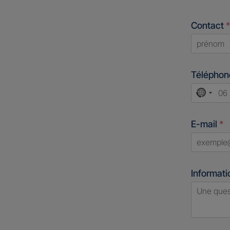
Contact
*
First
Télépho
No
count
E-mail
*
select
Informati