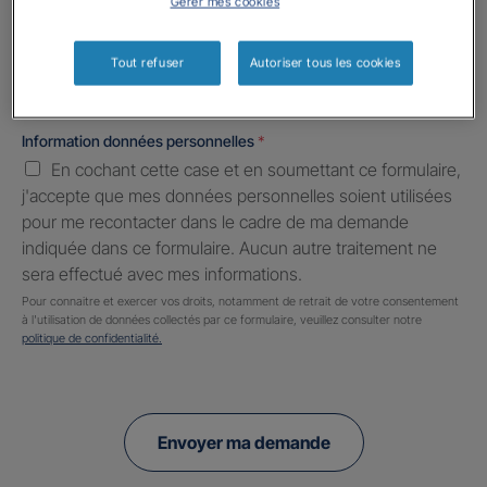
Gérer mes cookies
Informations complémentaires (facultatif)
Tout refuser
Autoriser tous les cookies
Information données personnelles
*
En cochant cette case et en soumettant ce formulaire,
j'accepte que mes données personnelles soient utilisées
pour me recontacter dans le cadre de ma demande
indiquée dans ce formulaire. Aucun autre traitement ne
sera effectué avec mes informations.
Pour connaitre et exercer vos droits, notamment de retrait de votre consentement
à l'utilisation de données collectés par ce formulaire, veuillez consulter notre
politique de confidentialité.
Envoyer ma demande