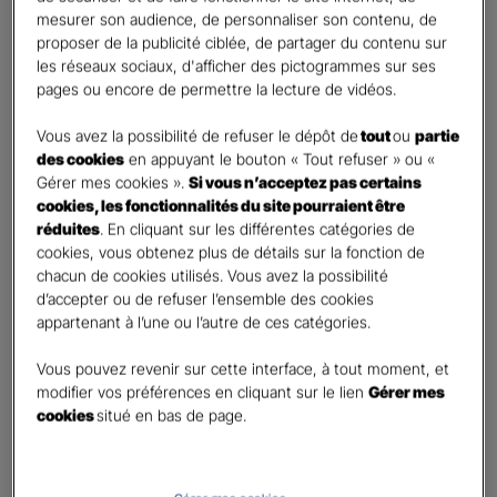
mesurer son audience, de personnaliser son contenu, de
proposer de la publicité ciblée, de partager du contenu sur
Etes-vous déjà client Gan assurances ?
*
les réseaux sociaux, d'afficher des pictogrammes sur ses
Oui
pages ou encore de permettre la lecture de vidéos.
Non
Vous avez la possibilité de refuser le dépôt de
tout
ou
partie
Civilité
*
des cookies
en appuyant le bouton « Tout refuser » ou «
Madame
Gérer mes cookies ».
Si vous n’acceptez pas certains
cookies, les fonctionnalités du site pourraient être
Monsieur
réduites
. En cliquant sur les différentes catégories de
cookies, vous obtenez plus de détails sur la fonction de
Contact
*
chacun de cookies utilisés. Vous avez la possibilité
d’accepter ou de refuser l’ensemble des cookies
First
Last
appartenant à l’une ou l’autre de ces catégories.
Téléphone
*
Vous pouvez revenir sur cette interface, à tout moment, et
No
modifier vos préférences en cliquant sur le lien
Gérer mes
country
cookies
situé en bas de page.
E-mail
*
selected