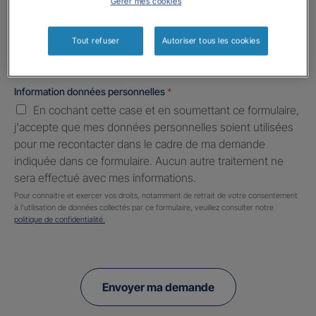
Gérer mes cookies
Informations complémentaires (facultatif)
Tout refuser
Autoriser tous les cookies
Information données personnelles
*
En cochant cette case et en soumettant ce formulaire,
j'accepte que mes données personnelles soient utilisées
pour me recontacter dans le cadre de ma demande
indiquée dans ce formulaire. Aucun autre traitement ne
sera effectué avec mes informations.
Pour connaitre et exercer vos droits, notamment de retrait de votre consentement
à l'utilisation de données collectés par ce formulaire, veuillez consulter notre
politique de confidentialité.
Envoyer ma demande