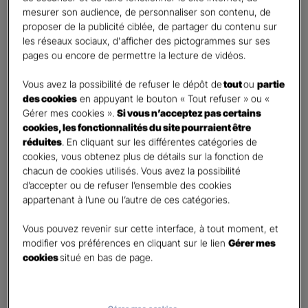
mesurer son audience, de personnaliser son contenu, de
proposer de la publicité ciblée, de partager du contenu sur
Etes-vous déjà client Gan assurances ?
*
les réseaux sociaux, d'afficher des pictogrammes sur ses
Oui
pages ou encore de permettre la lecture de vidéos.
Non
Vous avez la possibilité de refuser le dépôt de
tout
ou
partie
Civilité
*
des cookies
en appuyant le bouton « Tout refuser » ou «
Madame
Gérer mes cookies ».
Si vous n’acceptez pas certains
cookies, les fonctionnalités du site pourraient être
Monsieur
réduites
. En cliquant sur les différentes catégories de
cookies, vous obtenez plus de détails sur la fonction de
Contact
*
chacun de cookies utilisés. Vous avez la possibilité
d’accepter ou de refuser l’ensemble des cookies
First
Last
appartenant à l’une ou l’autre de ces catégories.
Téléphone
*
Vous pouvez revenir sur cette interface, à tout moment, et
United
modifier vos préférences en cliquant sur le lien
Gérer mes
States
cookies
situé en bas de page.
E-mail
*
+1