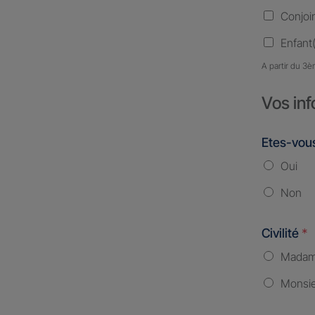
Conjoi
Enfant(
A partir du 3è
Vos inf
Etes-vous
Oui
Non
Civilité
*
Mada
Monsi