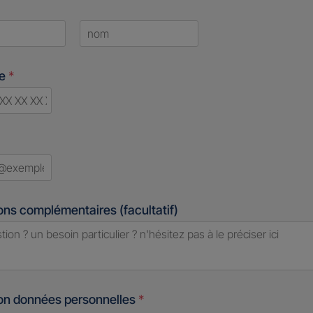
Last
ne
*
ry
ed
ons complémentaires (facultatif)
ion données personnelles
*