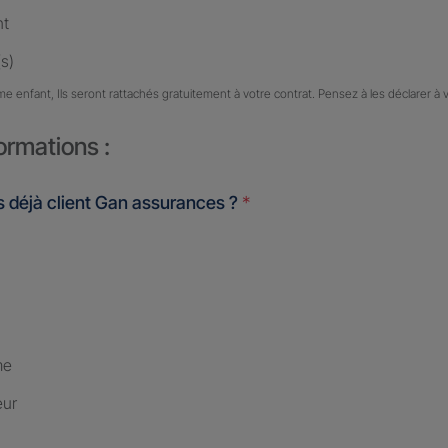
nt
s)
me enfant, Ils seront rattachés gratuitement à votre contrat. Pensez à les déclarer à 
ormations :
 déjà client Gan assurances ?
*
me
eur