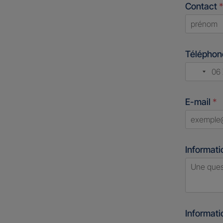
Contact
*
First
Télépho
No
count
E-mail
*
select
Informati
Informat