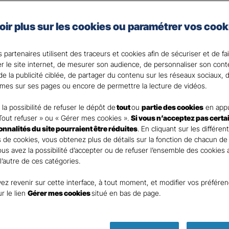
taire Santé Gan Assurances, que vous soyez célibataire 
oir plus sur les cookies ou paramétrer vos cook
e assurance santé adaptée à vos besoins et votre budget
votre Agent général ?
 partenaires utilisent des traceurs et cookies afin de sécuriser et de fa
er le site internet, de mesurer son audience, de personnaliser son con
e la publicité ciblée, de partager du contenu sur les réseaux sociaux, d
mes sur ses pages ou encore de permettre la lecture de vidéos.
la possibilité de refuser le dépôt de
tout
ou
partie des cookies
en appu
Tout refuser » ou « Gérer mes cookies ».
Si vous n’acceptez pas certa
ionnalités du site pourraient être réduites
. En cliquant sur les différen
 de cookies, vous obtenez plus de détails sur la fonction de chacun de
Vous avez la possibilité d’accepter ou de refuser l’ensemble des cookies
 l’autre de ces catégories.
ez revenir sur cette interface, à tout moment, et modifier vos préfére
Parole
ur le lien
Gérer mes cookies
situé en bas de page.
d’expert !