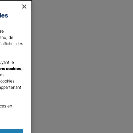
ou à la tête d’une famille
ies
.​
ire
tenu, de
'afficher des
yant le
ins cookies,
tes
 cookies
 appartenant
nces en