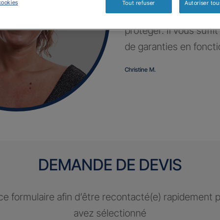
cookies
Tout refuser
Autoriser tou
Profitez d’un contrat 
protéger. Il vous suffi
de garanties en fonct
Christine M.
DEMANDE DE DEVIS
e formulaire afin d’être recontacté(e) rapidement 
avez sélectionné