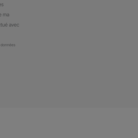
es
de ma
ctué avec
de données