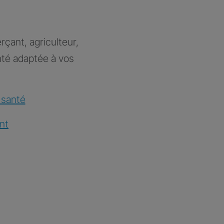
rçant, agriculteur,
nté adaptée à vos
 santé
nt