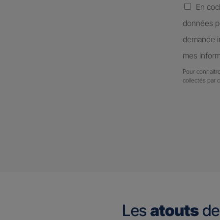
En coc
données pe
demande in
mes inform
Pour connaitre
collectés par 
Les
atouts
de