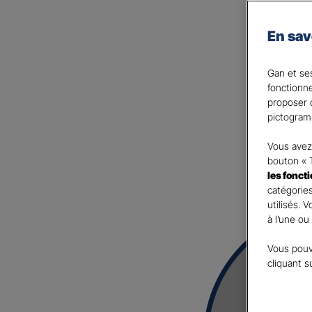
Avec l’assurance Complémen
En sav
nombreuse, bénéficiez d’un
Et si vous en parliez avec 
Gan et ses
fonctionn
proposer d
pictogram
Vous avez 
bouton « 
les fonct
catégories
utilisés. 
à l’une ou
Vous pouv
cliquant s