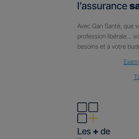
l’assurance
s
Avec Gan Santé, que vou
profession libérale… 
besoins et à votre bud
Exemp
T
Les
+
de