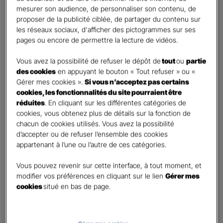
mesurer son audience, de personnaliser son contenu, de
proposer de la publicité ciblée, de partager du contenu sur
Etes-vous déjà client Gan assurances ?
*
les réseaux sociaux, d'afficher des pictogrammes sur ses
Oui
pages ou encore de permettre la lecture de vidéos.
Non
Vous avez la possibilité de refuser le dépôt de
tout
ou
partie
Civilité
*
des cookies
en appuyant le bouton « Tout refuser » ou «
Madame
Gérer mes cookies ».
Si vous n’acceptez pas certains
cookies, les fonctionnalités du site pourraient être
Monsieur
réduites
. En cliquant sur les différentes catégories de
cookies, vous obtenez plus de détails sur la fonction de
Contact
*
chacun de cookies utilisés. Vous avez la possibilité
d’accepter ou de refuser l’ensemble des cookies
First
Last
appartenant à l’une ou l’autre de ces catégories.
Téléphone
*
Vous pouvez revenir sur cette interface, à tout moment, et
United
modifier vos préférences en cliquant sur le lien
Gérer mes
States
cookies
situé en bas de page.
E-mail
*
+1