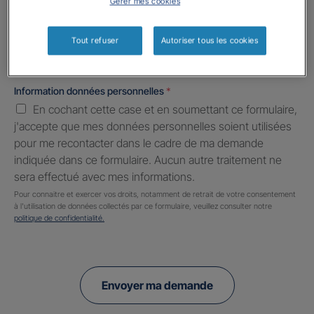
Gérer mes cookies
Informations complémentaires (facultatif)
Tout refuser
Autoriser tous les cookies
Information données personnelles
*
En cochant cette case et en soumettant ce formulaire,
j'accepte que mes données personnelles soient utilisées
pour me recontacter dans le cadre de ma demande
indiquée dans ce formulaire. Aucun autre traitement ne
sera effectué avec mes informations.
Pour connaitre et exercer vos droits, notamment de retrait de votre consentement
à l'utilisation de données collectés par ce formulaire, veuillez consulter notre
politique de confidentialité.
Envoyer ma demande