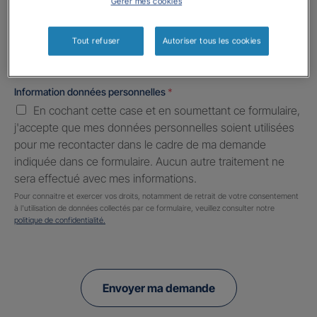
Gérer mes cookies
Informations complémentaires (facultatif)
Tout refuser
Autoriser tous les cookies
Information données personnelles
*
En cochant cette case et en soumettant ce formulaire,
j'accepte que mes données personnelles soient utilisées
pour me recontacter dans le cadre de ma demande
indiquée dans ce formulaire. Aucun autre traitement ne
sera effectué avec mes informations.
Pour connaitre et exercer vos droits, notamment de retrait de votre consentement
à l'utilisation de données collectés par ce formulaire, veuillez consulter notre
politique de confidentialité.
Envoyer ma demande