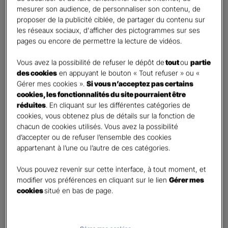
mesurer son audience, de personnaliser son contenu, de
proposer de la publicité ciblée, de partager du contenu sur
Etes-vous déjà client Gan assurances ?
*
les réseaux sociaux, d'afficher des pictogrammes sur ses
Oui
pages ou encore de permettre la lecture de vidéos.
Non
Vous avez la possibilité de refuser le dépôt de
tout
ou
partie
Civilité
*
des cookies
en appuyant le bouton « Tout refuser » ou «
Madame
Gérer mes cookies ».
Si vous n’acceptez pas certains
cookies, les fonctionnalités du site pourraient être
Monsieur
réduites
. En cliquant sur les différentes catégories de
cookies, vous obtenez plus de détails sur la fonction de
Contact
*
chacun de cookies utilisés. Vous avez la possibilité
d’accepter ou de refuser l’ensemble des cookies
First
Last
appartenant à l’une ou l’autre de ces catégories.
Téléphone
*
Vous pouvez revenir sur cette interface, à tout moment, et
United
modifier vos préférences en cliquant sur le lien
Gérer mes
States
cookies
situé en bas de page.
E-mail
*
+1