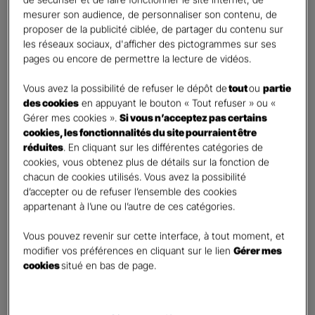
Vos informations :
mesurer son audience, de personnaliser son contenu, de
proposer de la publicité ciblée, de partager du contenu sur
les réseaux sociaux, d'afficher des pictogrammes sur ses
Etes-vous déjà client Gan assurances ?
*
pages ou encore de permettre la lecture de vidéos.
Oui
Non
Vous avez la possibilité de refuser le dépôt de
tout
ou
partie
des cookies
en appuyant le bouton « Tout refuser » ou «
Civilité
*
Gérer mes cookies ».
Si vous n’acceptez pas certains
Madame
cookies, les fonctionnalités du site pourraient être
réduites
. En cliquant sur les différentes catégories de
Monsieur
cookies, vous obtenez plus de détails sur la fonction de
chacun de cookies utilisés. Vous avez la possibilité
Contact
*
d’accepter ou de refuser l’ensemble des cookies
appartenant à l’une ou l’autre de ces catégories.
First
Last
Téléphone
*
Vous pouvez revenir sur cette interface, à tout moment, et
modifier vos préférences en cliquant sur le lien
Gérer mes
United
cookies
situé en bas de page.
States
E-mail
*
+1