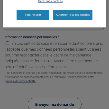
Gérer mes cookies
Informations complémentaires (facultatif)
Tout refuser
Autoriser tous les cookies
Information données personnelles
*
En cochant cette case et en soumettant ce formulaire,
j'accepte que mes données personnelles soient utilisées
pour me recontacter dans le cadre de ma demande
indiquée dans ce formulaire. Aucun autre traitement ne
sera effectué avec mes informations.
Pour connaitre et exercer vos droits, notamment de retrait de votre consentement
à l'utilisation de données collectés par ce formulaire, veuillez consulter notre
politique de confidentialité.
Envoyer ma demande