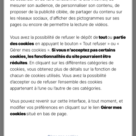
mesurer son audience, de personnaliser son contenu, de
proposer de la publicité ciblée, de partager du contenu sur
Etes-vous déjà client Gan assurances ?
*
les réseaux sociaux, d'afficher des pictogrammes sur ses
Oui
pages ou encore de permettre la lecture de vidéos.
Non
Vous avez la possibilité de refuser le dépôt de
tout
ou
partie
Civilité
*
des cookies
en appuyant le bouton « Tout refuser » ou «
Madame
Gérer mes cookies ».
Si vous n’acceptez pas certains
cookies, les fonctionnalités du site pourraient être
Monsieur
réduites
. En cliquant sur les différentes catégories de
cookies, vous obtenez plus de détails sur la fonction de
Contact
*
chacun de cookies utilisés. Vous avez la possibilité
d’accepter ou de refuser l’ensemble des cookies
First
Last
appartenant à l’une ou l’autre de ces catégories.
Téléphone
*
Vous pouvez revenir sur cette interface, à tout moment, et
United
modifier vos préférences en cliquant sur le lien
Gérer mes
States
cookies
situé en bas de page.
E-mail
*
+1