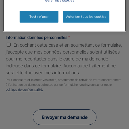
Gérer mes cookies
Informations complémentaires (facultatif)
Tout refuser
Autoriser tous les cookies
Information données personnelles
*
En cochant cette case et en soumettant ce formulaire,
j'accepte que mes données personnelles soient utilisées
pour me recontacter dans le cadre de ma demande
indiquée dans ce formulaire. Aucun autre traitement ne
sera effectué avec mes informations.
Pour connaitre et exercer vos droits, notamment de retrait de votre consentement
à l'utilisation de données collectés par ce formulaire, veuillez consulter notre
politique de confidentialité.
Envoyer ma demande