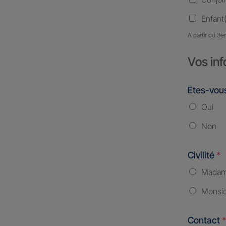
Enfant(
A partir du 3è
Vos inf
Etes-vous
Oui
Non
Civilité
*
Mada
Monsi
Contact
*