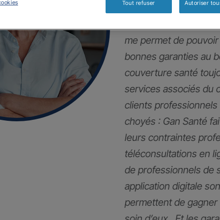
cookies
Tout refuser
Autoriser tou
Mes clients et moi so
me permet de pouvoir 
bonnes garanties au 
couverture santé touj
services associés du 
clients professionnels
choyés : Gan Santé fai
leurs contraintes pro
téléconsultations en li
de professionnels de 
application digitale son
permettent de gagner 
soin d’eux . Et les gar