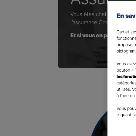
Vous êtes chef d’entrepris
En sav
l’assurance Complémentaire
Gan et ses
Et si vous en parliez avec
fonctionn
proposer d
pictogram
Vous avez 
bouton « 
les fonct
catégories
utilisés. 
à l’une ou
Vous pouv
cliquant s