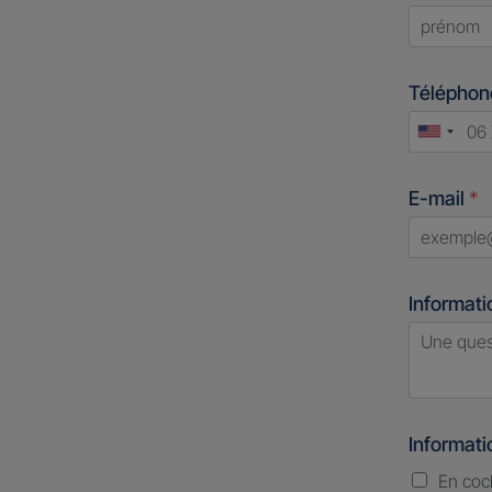
First
Télépho
Unite
States
E-mail
*
+1
Informati
Informat
En coc