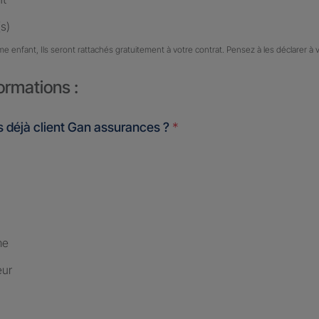
s)
me enfant, Ils seront rattachés gratuitement à votre contrat. Pensez à les déclarer à 
ormations :
 déjà client Gan assurances ?
*
me
eur