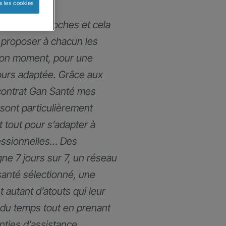
s les cookies
mmes très proches et cela
proposer à chacun les
bon moment, pour une
ours adaptée. Grâce aux
contrat Gan Santé mes
 sont particulièrement
t tout pour s’adapter à
fessionnelles… Des
gne 7 jours sur 7, un réseau
santé sélectionné, une
t autant d’atouts qui leur
du temps tout en prenant
anties d’assistance