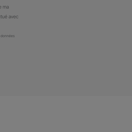
de ma
ctué avec
de données