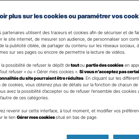
e, artisan, commerçant, agriculteur ou vous exercez une 
oir plus sur les cookies ou paramétrer vos cook
 Santé Gan, nous faisons de votre santé un actif précie
 partenaires utilisent des traceurs et cookies afin de sécuriser et de fa
 votre Agent général ?
er le site internet, de mesurer son audience, de personnaliser son con
e la publicité ciblée, de partager du contenu sur les réseaux sociaux, d
mes sur ses pages ou encore de permettre la lecture de vidéos.
la possibilité de refuser le dépôt de
tout
ou
partie des cookies
en appu
Tout refuser » ou « Gérer mes cookies ».
Si vous n’acceptez pas certa
ionnalités du site pourraient être réduites
. En cliquant sur les différen
 de cookies, vous obtenez plus de détails sur la fonction de chacun de
Vous avez la possibilité d’accepter ou de refuser l’ensemble des cookies
 l’autre de ces catégories.
ez revenir sur cette interface, à tout moment, et modifier vos préfére
ur le lien
Gérer mes cookies
situé en bas de page.
Parole
d’expert !