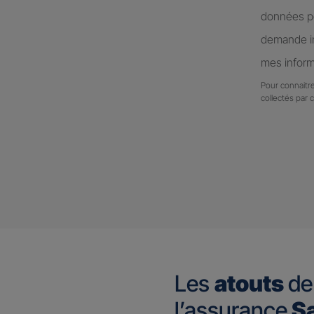
données pe
demande in
mes inform
Pour connaitre
collectés par 
Les
atouts
de
l’assurance
Sa