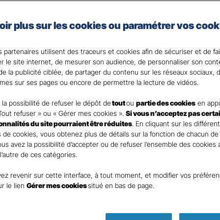
e, artisan, commerçant, agriculteur ou vous exercez une 
oir plus sur les cookies ou paramétrer vos cook
 Santé Gan, nous faisons de votre santé un actif précie
 partenaires utilisent des traceurs et cookies afin de sécuriser et de fa
 votre Agent général ?
er le site internet, de mesurer son audience, de personnaliser son con
e la publicité ciblée, de partager du contenu sur les réseaux sociaux, d
mes sur ses pages ou encore de permettre la lecture de vidéos.
la possibilité de refuser le dépôt de
tout
ou
partie des cookies
en appu
Tout refuser » ou « Gérer mes cookies ».
Si vous n’acceptez pas certa
ionnalités du site pourraient être réduites
. En cliquant sur les différen
 de cookies, vous obtenez plus de détails sur la fonction de chacun de
Vous avez la possibilité d’accepter ou de refuser l’ensemble des cookies
 l’autre de ces catégories.
ez revenir sur cette interface, à tout moment, et modifier vos préfére
ur le lien
Gérer mes cookies
situé en bas de page.
Parole
d’expert !