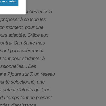
s les cookies
mmes très proches et cela
proposer à chacun les
bon moment, pour une
ours adaptée. Grâce aux
contrat Gan Santé mes
 sont particulièrement
t tout pour s’adapter à
fessionnelles… Des
gne 7 jours sur 7, un réseau
santé sélectionné, une
t autant d’atouts qui leur
du temps tout en prenant
anties d’assistance