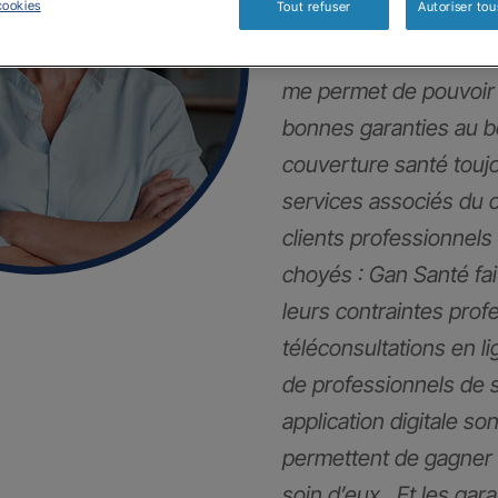
cookies
Tout refuser
Autoriser tou
Mes clients et moi so
me permet de pouvoir 
bonnes garanties au 
couverture santé touj
services associés du 
clients professionnels
choyés : Gan Santé fai
leurs contraintes pro
téléconsultations en li
de professionnels de 
application digitale son
permettent de gagner 
soin d’eux . Et les gar