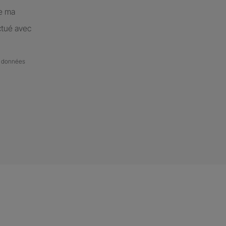
de ma
ctué avec
de données