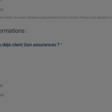
s)
me enfant, Ils seront rattachés gratuitement à votre contrat. Pensez à les déclarer à 
ormations :
 déjà client Gan assurances ?
*
me
eur