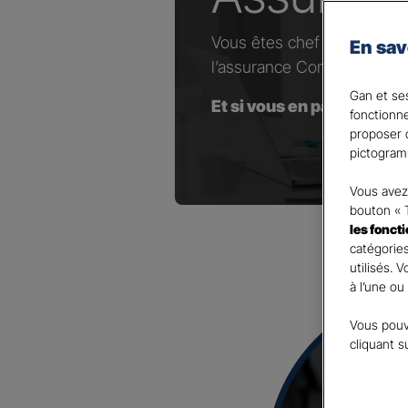
Vous êtes chef d’entrepris
En sav
l’assurance Complémentaire
Gan et ses
Et si vous en parliez avec
fonctionn
proposer d
pictogram
Vous avez 
bouton « 
les fonct
catégories
utilisés. 
à l’une ou
Vous pouv
cliquant s