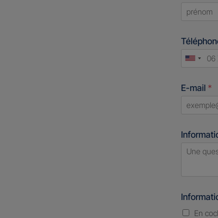
First
Télépho
Unite
States
E-mail
*
+1
Informati
Informat
En coc