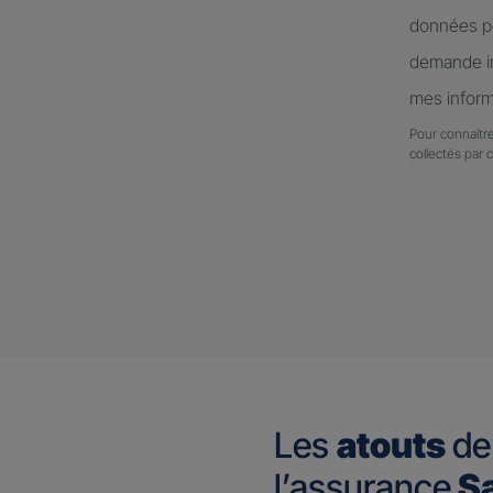
données pe
demande in
mes inform
Pour connaitre
collectés par 
Les
atouts
de
l’assurance
Sa