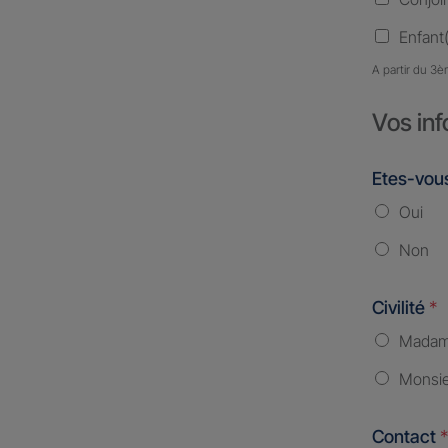
Enfant(
A partir du 3è
Vos inf
Etes-vous
Oui
Non
Civilité
*
Mada
Monsi
Contact
*