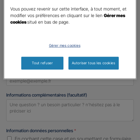
Madame
Vous pouvez revenir sur cette interface, à tout moment, et
Monsieur
modifier vos préférences en cliquant sur le lien
Gérer mes
cookies
situé en bas de page.
Contact
*
First
Last
Gérer mes cookies
Téléphone
*
United
Tout refuser
Autoriser tous les cookies
States
E-mail
*
+1
Informations complémentaires (facultatif)
Information données personnelles
*
En cochant cette case et en soumettant ce formulaire,