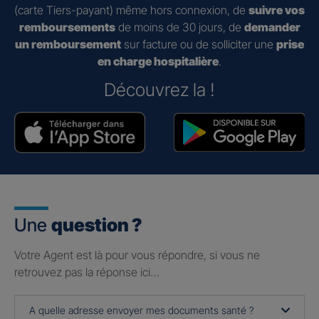
(carte Tiers-payant) même hors connexion, de
suivre vos
remboursements
de moins de 30 jours, de
demander
un remboursement
sur facture ou de solliciter une
prise
en charge hospitalière
.
Découvrez la !
Une
question ?
Votre Agent est là pour vous répondre, si vous ne
retrouvez pas la réponse ici…
A quelle adresse envoyer mes documents santé ?