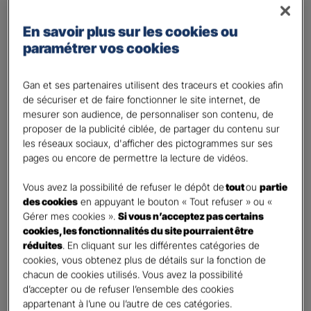
Régime Général
Régime des travailleurs non - salariés
En savoir plus sur les cookies ou
paramétrer vos cookies
Régime Agricole
Régime local Alsace - Moselle
Gan et ses partenaires utilisent des traceurs et cookies afin
Bénéficiaire(s)
*
de sécuriser et de faire fonctionner le site internet, de
Moi
mesurer son audience, de personnaliser son contenu, de
proposer de la publicité ciblée, de partager du contenu sur
Conjoint
les réseaux sociaux, d'afficher des pictogrammes sur ses
Enfant(s)
pages ou encore de permettre la lecture de vidéos.
A partir du 3ème enfant, Ils seront rattachés gratuitement à votre contrat. Pensez
à les déclarer à votre Agent.
Vous avez la possibilité de refuser le dépôt de
tout
ou
partie
des cookies
en appuyant le bouton « Tout refuser » ou «
Vos informations :
Gérer mes cookies ».
Si vous n’acceptez pas certains
cookies, les fonctionnalités du site pourraient être
Etes-vous déjà client Gan assurances ?
*
réduites
. En cliquant sur les différentes catégories de
cookies, vous obtenez plus de détails sur la fonction de
Oui
chacun de cookies utilisés. Vous avez la possibilité
Non
d’accepter ou de refuser l’ensemble des cookies
appartenant à l’une ou l’autre de ces catégories.