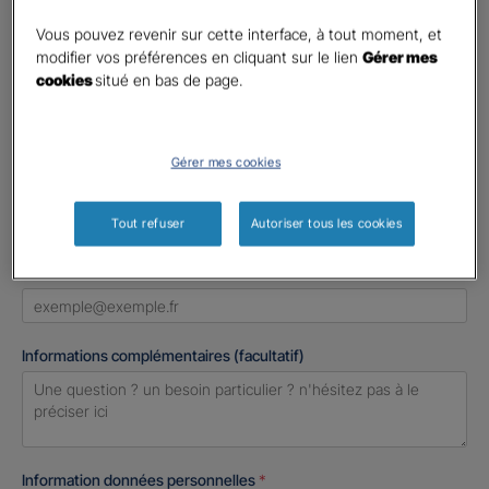
Civilité
*
Madame
Vous pouvez revenir sur cette interface, à tout moment, et
modifier vos préférences en cliquant sur le lien
Gérer mes
Monsieur
cookies
situé en bas de page.
Contact
*
Gérer mes cookies
First
Last
Téléphone
*
Tout refuser
Autoriser tous les cookies
United
States
E-mail
*
+1
Informations complémentaires (facultatif)
Information données personnelles
*