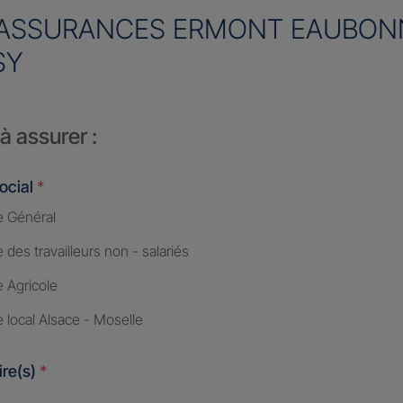
ASSURANCES ERMONT EAUBON
SY
à assurer :
ocial
*
 Général
des travailleurs non - salariés
 Agricole
 local Alsace - Moselle
ire(s)
*