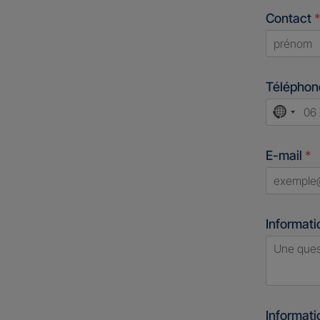
Contact
*
First
Télépho
No
count
E-mail
*
select
Informati
Informat