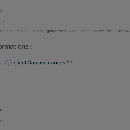
nt
s)
me enfant, Ils seront rattachés gratuitement à votre contrat. Pensez à les déclarer à 
ormations :
 déjà client Gan assurances ?
*
me
eur