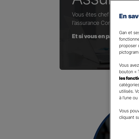
Vous êtes chef d’entrepris
En sav
l’assurance Complémentaire
Gan et ses
Et si vous en parliez avec
fonctionn
proposer d
pictogram
Vous avez 
bouton « 
les fonct
catégories
utilisés. 
à l’une ou
Vous pouv
cliquant s