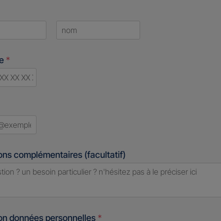
Last
ne
*
ry
ed
ons complémentaires (facultatif)
ion données personnelles
*