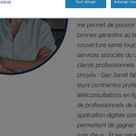
cookies
Tout refuser
Autoriser tou
Mes clients et moi so
me permet de pouvoir 
bonnes garanties au 
couverture santé touj
services associés du 
clients professionnels
choyés : Gan Santé fai
leurs contraintes pro
téléconsultations en li
de professionnels de 
application digitale son
permettent de gagner 
soin d’eux . Et les gar