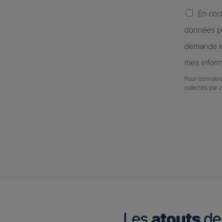
En coc
données pe
demande in
mes inform
Pour connaitre
collectés par 
Les
atouts
de