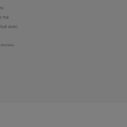
es
de ma
ctué avec
de données