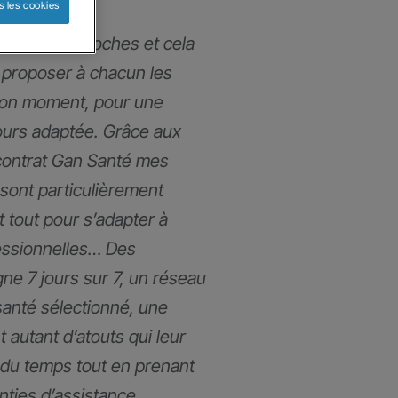
s les cookies
mmes très proches et cela
proposer à chacun les
bon moment, pour une
ours adaptée. Grâce aux
contrat Gan Santé mes
 sont particulièrement
t tout pour s’adapter à
fessionnelles… Des
gne 7 jours sur 7, un réseau
santé sélectionné, une
t autant d’atouts qui leur
du temps tout en prenant
anties d’assistance