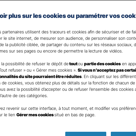
e, artisan, commerçant, agriculteur ou vous exercez une 
oir plus sur les cookies ou paramétrer vos cook
 Santé Gan, nous faisons de votre santé un actif précie
 partenaires utilisent des traceurs et cookies afin de sécuriser et de fa
 votre Agent général ?
er le site internet, de mesurer son audience, de personnaliser son con
e la publicité ciblée, de partager du contenu sur les réseaux sociaux, d
mes sur ses pages ou encore de permettre la lecture de vidéos.
la possibilité de refuser le dépôt de
tout
ou
partie des cookies
en appu
Tout refuser » ou « Gérer mes cookies ».
Si vous n’acceptez pas certa
ionnalités du site pourraient être réduites
. En cliquant sur les différen
 de cookies, vous obtenez plus de détails sur la fonction de chacun de
Vous avez la possibilité d’accepter ou de refuser l’ensemble des cookies
 l’autre de ces catégories.
ez revenir sur cette interface, à tout moment, et modifier vos préfére
ur le lien
Gérer mes cookies
situé en bas de page.
Parole
d’expert !