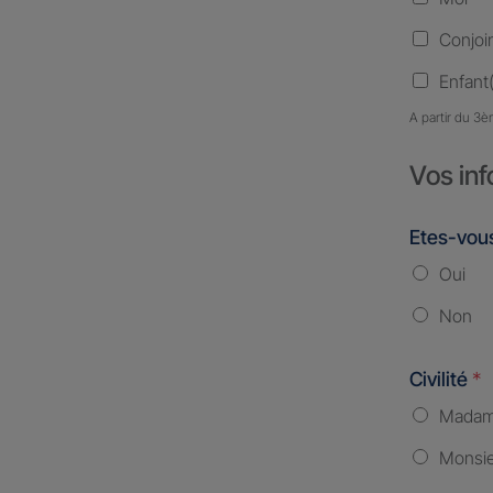
Conjoi
Enfant(
A partir du 3è
Vos inf
Etes-vous
Oui
Non
Civilité
*
Mada
Monsi