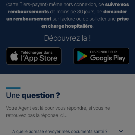
(carte Tiers-payant) même hors connexion, de
suivre vos
remboursements
de moins de 30 jours, de
demander
un remboursement
sur facture ou de solliciter une
prise
en charge hospitalière
.
Découvrez la !
Une
question ?
Votre Agent est là pour vous répondre, si vous ne
retrouvez pas la réponse ici…
A quelle adresse envoyer mes documents santé ?