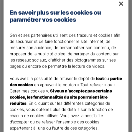
Régime des travailleurs non - salariés
En savoir plus sur les cookies ou
Régime Agricole
paramétrer vos cookies
Régime local Alsace - Moselle
Bénéficiaire(s)
*
Gan et ses partenaires utilisent des traceurs et cookies afin
de sécuriser et de faire fonctionner le site internet, de
Moi
mesurer son audience, de personnaliser son contenu, de
Conjoint
proposer de la publicité ciblée, de partager du contenu sur
Enfant(s)
les réseaux sociaux, d'afficher des pictogrammes sur ses
pages ou encore de permettre la lecture de vidéos.
A partir du 3ème enfant, Ils seront rattachés gratuitement à votre contrat. Pensez
à les déclarer à votre Agent.
Vous avez la possibilité de refuser le dépôt de
tout
ou
partie
Vos informations :
des cookies
en appuyant le bouton « Tout refuser » ou «
Gérer mes cookies ».
Si vous n’acceptez pas certains
cookies, les fonctionnalités du site pourraient être
Etes-vous déjà client Gan assurances ?
*
réduites
. En cliquant sur les différentes catégories de
Oui
cookies, vous obtenez plus de détails sur la fonction de
Non
chacun de cookies utilisés. Vous avez la possibilité
d’accepter ou de refuser l’ensemble des cookies
Civilité
*
appartenant à l’une ou l’autre de ces catégories.