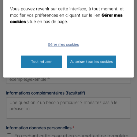
Madame
Vous pouvez revenir sur cette interface, à tout moment, et
Monsieur
modifier vos préférences en cliquant sur le lien
Gérer mes
cookies
situé en bas de page.
Contact
*
First
Last
Gérer mes cookies
Téléphone
*
United
Tout refuser
Autoriser tous les cookies
States
E-mail
*
+1
Informations complémentaires (facultatif)
Information données personnelles
*
En cochant cette case et en soumettant ce formulaire,