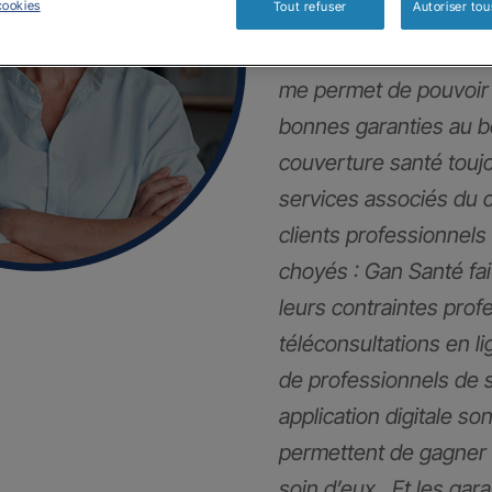
cookies
Tout refuser
Autoriser tou
Mes clients et moi so
me permet de pouvoir 
bonnes garanties au 
couverture santé touj
services associés du 
clients professionnels
choyés : Gan Santé fai
leurs contraintes pro
téléconsultations en li
de professionnels de 
application digitale son
permettent de gagner 
soin d’eux . Et les gar