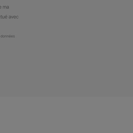
de ma
ctué avec
de données