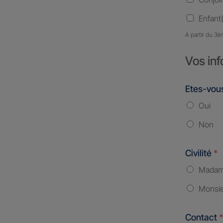
Enfant(
A partir du 3è
Vos inf
Etes-vous
Oui
Non
Civilité
*
Mada
Monsi
Contact
*