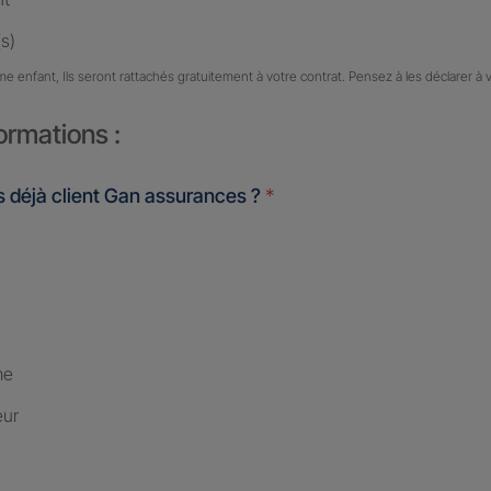
s)
me enfant, Ils seront rattachés gratuitement à votre contrat. Pensez à les déclarer à 
ormations :
 déjà client Gan assurances ?
*
me
eur