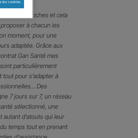
s les cookies
mmes très proches et cela
proposer à chacun les
bon moment, pour une
ours adaptée. Grâce aux
contrat Gan Santé mes
 sont particulièrement
t tout pour s’adapter à
fessionnelles… Des
gne 7 jours sur 7, un réseau
santé sélectionné, une
t autant d’atouts qui leur
du temps tout en prenant
anties d’assistance