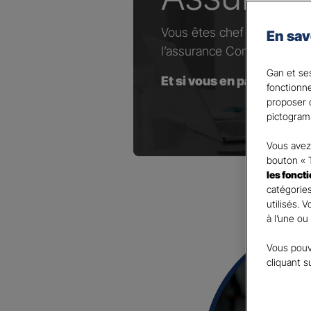
Vous êtes chef d’entrepris
En sav
l’assurance Complémentaire
Gan et ses
Et si vous en parliez avec
fonctionn
proposer d
pictogram
Vous avez 
bouton « 
les fonct
catégories
utilisés. 
à l’une ou
Vous pouv
cliquant s