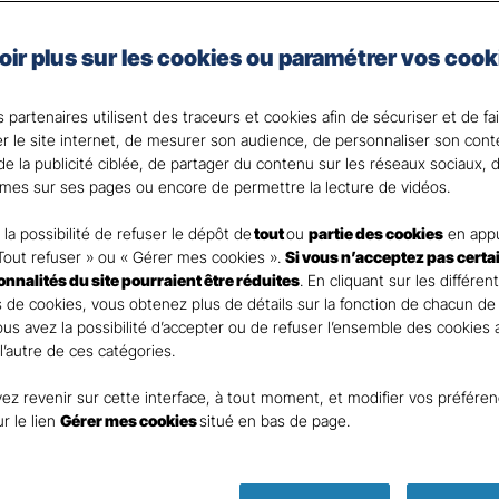
e, artisan, commerçant, agriculteur ou vous exercez une 
oir plus sur les cookies ou paramétrer vos cook
 Santé Gan, nous faisons de votre santé un actif précie
 partenaires utilisent des traceurs et cookies afin de sécuriser et de fa
 votre Agent général ?
er le site internet, de mesurer son audience, de personnaliser son con
e la publicité ciblée, de partager du contenu sur les réseaux sociaux, d
mes sur ses pages ou encore de permettre la lecture de vidéos.
la possibilité de refuser le dépôt de
tout
ou
partie des cookies
en appu
Tout refuser » ou « Gérer mes cookies ».
Si vous n’acceptez pas certa
ionnalités du site pourraient être réduites
. En cliquant sur les différen
 de cookies, vous obtenez plus de détails sur la fonction de chacun de
Vous avez la possibilité d’accepter ou de refuser l’ensemble des cookies
 l’autre de ces catégories.
ez revenir sur cette interface, à tout moment, et modifier vos préfére
ur le lien
Gérer mes cookies
situé en bas de page.
Parole
d’expert !