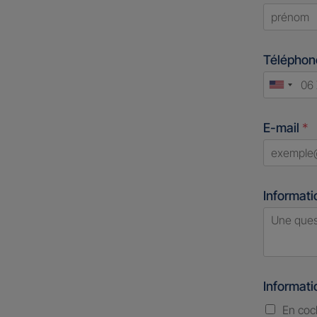
First
Télépho
Unite
States
E-mail
*
+1
Informati
Informat
En coc