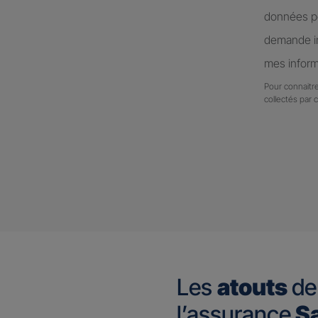
données pe
demande in
mes inform
Pour connaitre
collectés par 
Les
atouts
de
l’assurance
Sa