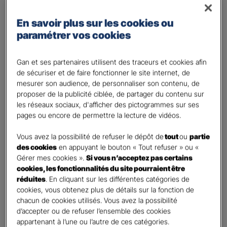
Régime Général
Régime des travailleurs non - salariés
En savoir plus sur les cookies ou
paramétrer vos cookies
Régime Agricole
Régime local Alsace - Moselle
Gan et ses partenaires utilisent des traceurs et cookies afin
Bénéficiaire(s)
*
de sécuriser et de faire fonctionner le site internet, de
Moi
mesurer son audience, de personnaliser son contenu, de
proposer de la publicité ciblée, de partager du contenu sur
Conjoint
les réseaux sociaux, d'afficher des pictogrammes sur ses
Enfant(s)
pages ou encore de permettre la lecture de vidéos.
A partir du 3ème enfant, Ils seront rattachés gratuitement à votre contrat. Pensez
à les déclarer à votre Agent.
Vous avez la possibilité de refuser le dépôt de
tout
ou
partie
des cookies
en appuyant le bouton « Tout refuser » ou «
Vos informations :
Gérer mes cookies ».
Si vous n’acceptez pas certains
cookies, les fonctionnalités du site pourraient être
Etes-vous déjà client Gan assurances ?
*
réduites
. En cliquant sur les différentes catégories de
cookies, vous obtenez plus de détails sur la fonction de
Oui
chacun de cookies utilisés. Vous avez la possibilité
Non
d’accepter ou de refuser l’ensemble des cookies
appartenant à l’une ou l’autre de ces catégories.