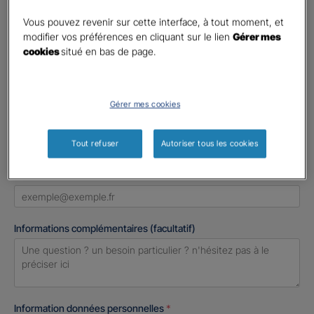
Civilité
*
Madame
Vous pouvez revenir sur cette interface, à tout moment, et
modifier vos préférences en cliquant sur le lien
Gérer mes
Monsieur
cookies
situé en bas de page.
Contact
*
Gérer mes cookies
First
Last
Téléphone
*
Tout refuser
Autoriser tous les cookies
United
States
E-mail
*
+1
Informations complémentaires (facultatif)
Information données personnelles
*