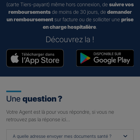
(carte Tiers-payant) même hors connexion, de
suivre vos
remboursements
de moins de 30 jours, de
demander
un remboursement
sur facture ou de solliciter une
prise
en charge hospitalière
.
Découvrez la !
Une
question ?
Votre Agent est là pour vous répondre, si vous ne
retrouvez pas la réponse ici…
A quelle adresse envoyer mes documents santé ?