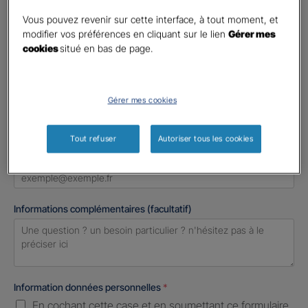
Madame
Vous pouvez revenir sur cette interface, à tout moment, et
Monsieur
modifier vos préférences en cliquant sur le lien
Gérer mes
cookies
situé en bas de page.
Contact
*
First
Last
Gérer mes cookies
Téléphone
*
United
Tout refuser
Autoriser tous les cookies
States
E-mail
*
+1
Informations complémentaires (facultatif)
Information données personnelles
*
En cochant cette case et en soumettant ce formulaire,