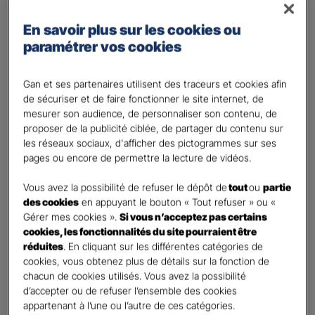
Régime des travailleurs non - salariés
En savoir plus sur les cookies ou
Régime Agricole
paramétrer vos cookies
Régime local Alsace - Moselle
Bénéficiaire(s)
*
Gan et ses partenaires utilisent des traceurs et cookies afin
de sécuriser et de faire fonctionner le site internet, de
Moi
mesurer son audience, de personnaliser son contenu, de
Conjoint
proposer de la publicité ciblée, de partager du contenu sur
Enfant(s)
les réseaux sociaux, d'afficher des pictogrammes sur ses
pages ou encore de permettre la lecture de vidéos.
A partir du 3ème enfant, Ils seront rattachés gratuitement à votre contrat. Pensez
à les déclarer à votre Agent.
Vous avez la possibilité de refuser le dépôt de
tout
ou
partie
Vos informations :
des cookies
en appuyant le bouton « Tout refuser » ou «
Gérer mes cookies ».
Si vous n’acceptez pas certains
cookies, les fonctionnalités du site pourraient être
Etes-vous déjà client Gan assurances ?
*
réduites
. En cliquant sur les différentes catégories de
Oui
cookies, vous obtenez plus de détails sur la fonction de
Non
chacun de cookies utilisés. Vous avez la possibilité
d’accepter ou de refuser l’ensemble des cookies
Civilité
*
appartenant à l’une ou l’autre de ces catégories.