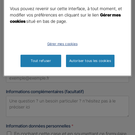
Madame
Vous pouvez revenir sur cette interface, à tout moment, et
Monsieur
modifier vos préférences en cliquant sur le lien
Gérer mes
cookies
situé en bas de page.
Contact
*
First
Last
Gérer mes cookies
Téléphone
*
United
Tout refuser
Autoriser tous les cookies
States
E-mail
*
+1
Informations complémentaires (facultatif)
Information données personnelles
*
En cochant cette case et en soumettant ce formulaire,