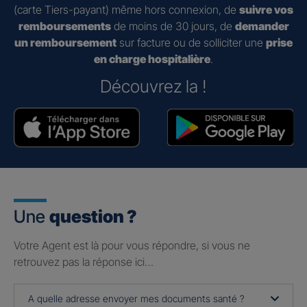
(carte Tiers-payant) même hors connexion, de
suivre vos
remboursements
de moins de 30 jours, de
demander
un remboursement
sur facture ou de solliciter une
prise
en charge hospitalière
.
Découvrez la !
Une
question ?
Votre Agent est là pour vous répondre, si vous ne
retrouvez pas la réponse ici…
A quelle adresse envoyer mes documents santé ?