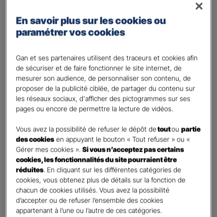
Régime des travailleurs non - salariés
En savoir plus sur les cookies ou
Régime Agricole
paramétrer vos cookies
Régime local Alsace - Moselle
Bénéficiaire(s)
*
Gan et ses partenaires utilisent des traceurs et cookies afin
de sécuriser et de faire fonctionner le site internet, de
Moi
mesurer son audience, de personnaliser son contenu, de
Conjoint
proposer de la publicité ciblée, de partager du contenu sur
Enfant(s)
les réseaux sociaux, d'afficher des pictogrammes sur ses
pages ou encore de permettre la lecture de vidéos.
A partir du 3ème enfant, Ils seront rattachés gratuitement à votre contrat. Pensez
à les déclarer à votre Agent.
Vous avez la possibilité de refuser le dépôt de
tout
ou
partie
Vos informations :
des cookies
en appuyant le bouton « Tout refuser » ou «
Gérer mes cookies ».
Si vous n’acceptez pas certains
cookies, les fonctionnalités du site pourraient être
Etes-vous déjà client Gan assurances ?
*
réduites
. En cliquant sur les différentes catégories de
Oui
cookies, vous obtenez plus de détails sur la fonction de
Non
chacun de cookies utilisés. Vous avez la possibilité
d’accepter ou de refuser l’ensemble des cookies
Civilité
*
appartenant à l’une ou l’autre de ces catégories.