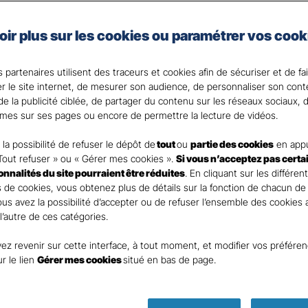
e, artisan, commerçant, agriculteur ou vous exercez une 
oir plus sur les cookies ou paramétrer vos cook
 Santé Gan, nous faisons de votre santé un actif précie
 partenaires utilisent des traceurs et cookies afin de sécuriser et de fa
 votre Agent général ?
er le site internet, de mesurer son audience, de personnaliser son con
e la publicité ciblée, de partager du contenu sur les réseaux sociaux, d
mes sur ses pages ou encore de permettre la lecture de vidéos.
la possibilité de refuser le dépôt de
tout
ou
partie des cookies
en appu
Tout refuser » ou « Gérer mes cookies ».
Si vous n’acceptez pas certa
ionnalités du site pourraient être réduites
. En cliquant sur les différen
 de cookies, vous obtenez plus de détails sur la fonction de chacun de
Vous avez la possibilité d’accepter ou de refuser l’ensemble des cookies
 l’autre de ces catégories.
ez revenir sur cette interface, à tout moment, et modifier vos préfére
ur le lien
Gérer mes cookies
situé en bas de page.
Parole
d’expert !