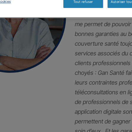
cookies
Tout refuser
Autoriser tou
Mes clients et moi so
me permet de pouvoir 
bonnes garanties au 
couverture santé touj
services associés du 
clients professionnels
choyés : Gan Santé fai
leurs contraintes pro
téléconsultations en li
de professionnels de 
application digitale son
permettent de gagner 
soin d’eux . Et les gar