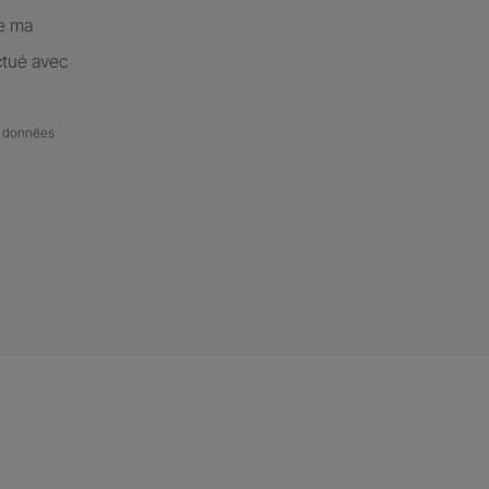
de ma
ctué avec
de données