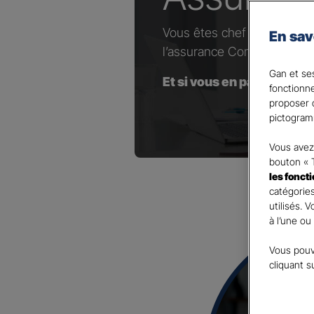
Vous êtes chef d’entrepris
En sav
l’assurance Complémentaire
Gan et ses
Et si vous en parliez avec
fonctionn
proposer d
pictogram
Vous avez 
bouton « 
les fonct
catégories
utilisés. 
à l’une ou
Vous pouv
cliquant s