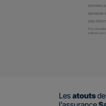
données pe
demande in
mes inform
Pour connaitre
collectés par 
Les
atouts
de
l’assurance
Sa