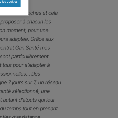
s les cookies
mmes très proches et cela
proposer à chacun les
bon moment, pour une
ours adaptée. Grâce aux
contrat Gan Santé mes
 sont particulièrement
t tout pour s’adapter à
fessionnelles… Des
gne 7 jours sur 7, un réseau
santé sélectionné, une
t autant d’atouts qui leur
du temps tout en prenant
anties d’assistance