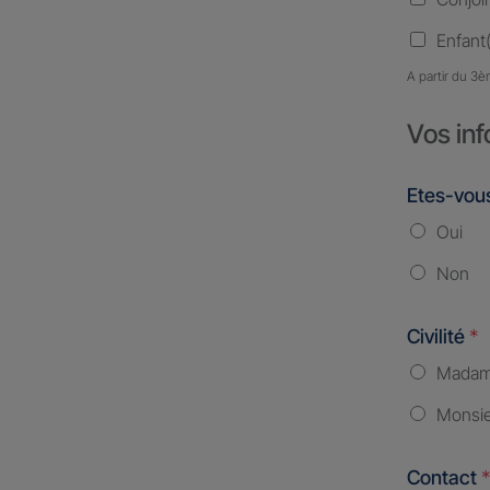
Enfant(
A partir du 3è
Vos inf
Etes-vous
Oui
Non
Civilité
*
Mada
Monsi
Contact
*