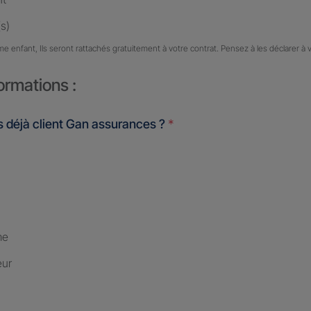
s)
me enfant, Ils seront rattachés gratuitement à votre contrat. Pensez à les déclarer à 
ormations :
 déjà client Gan assurances ?
*
me
eur