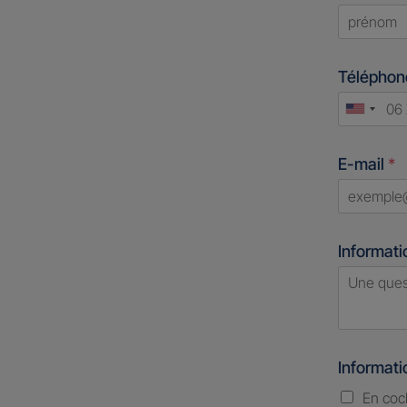
First
Télépho
Unite
States
E-mail
*
+1
Informati
Informat
En coc