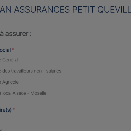
AN ASSURANCES PETIT QUEVIL
à assurer :
ocial
*
 Général
des travailleurs non - salariés
 Agricole
 local Alsace - Moselle
ire(s)
*
nt