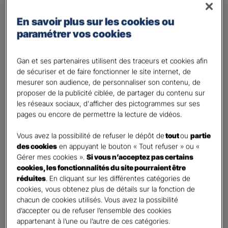
Régime des travailleurs non - salariés
En savoir plus sur les cookies ou
Régime Agricole
paramétrer vos cookies
Régime local Alsace - Moselle
Bénéficiaire(s)
*
Gan et ses partenaires utilisent des traceurs et cookies afin
de sécuriser et de faire fonctionner le site internet, de
Moi
mesurer son audience, de personnaliser son contenu, de
Conjoint
proposer de la publicité ciblée, de partager du contenu sur
Enfant(s)
les réseaux sociaux, d'afficher des pictogrammes sur ses
pages ou encore de permettre la lecture de vidéos.
A partir du 3ème enfant, Ils seront rattachés gratuitement à votre contrat. Pensez
à les déclarer à votre Agent.
Vous avez la possibilité de refuser le dépôt de
tout
ou
partie
Vos informations :
des cookies
en appuyant le bouton « Tout refuser » ou «
Gérer mes cookies ».
Si vous n’acceptez pas certains
cookies, les fonctionnalités du site pourraient être
Etes-vous déjà client Gan assurances ?
*
réduites
. En cliquant sur les différentes catégories de
Oui
cookies, vous obtenez plus de détails sur la fonction de
Non
chacun de cookies utilisés. Vous avez la possibilité
d’accepter ou de refuser l’ensemble des cookies
Civilité
*
appartenant à l’une ou l’autre de ces catégories.