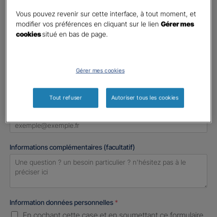
Madame
Vous pouvez revenir sur cette interface, à tout moment, et
Monsieur
modifier vos préférences en cliquant sur le lien
Gérer mes
cookies
situé en bas de page.
Contact
*
First
Last
Gérer mes cookies
Téléphone
*
United
Tout refuser
Autoriser tous les cookies
States
E-mail
*
+1
Informations complémentaires (facultatif)
Information données personnelles
*
En cochant cette case et en soumettant ce formulaire,