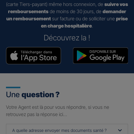
(carte Tiers-payant) même hors connexion, de
suivre vos
remboursements
de moins de 30 jours, de
demander
un remboursement
sur facture ou de solliciter une
prise
en charge hospitalière
.
Découvrez la !
Une
question ?
Votre Agent est là pour vous répondre, si vous ne
retrouvez pas la réponse ici…
A quelle adresse envoyer mes documents santé ?