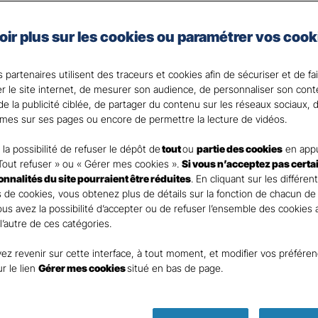
e, artisan, commerçant, agriculteur ou vous exercez une 
oir plus sur les cookies ou paramétrer vos cook
 Santé Gan, nous faisons de votre santé un actif précie
 partenaires utilisent des traceurs et cookies afin de sécuriser et de fa
 votre Agent général ?
er le site internet, de mesurer son audience, de personnaliser son con
e la publicité ciblée, de partager du contenu sur les réseaux sociaux, d
mes sur ses pages ou encore de permettre la lecture de vidéos.
la possibilité de refuser le dépôt de
tout
ou
partie des cookies
en appu
Tout refuser » ou « Gérer mes cookies ».
Si vous n’acceptez pas certa
ionnalités du site pourraient être réduites
. En cliquant sur les différen
 de cookies, vous obtenez plus de détails sur la fonction de chacun de
Vous avez la possibilité d’accepter ou de refuser l’ensemble des cookies
 l’autre de ces catégories.
ez revenir sur cette interface, à tout moment, et modifier vos préfére
ur le lien
Gérer mes cookies
situé en bas de page.
Parole
d’expert !