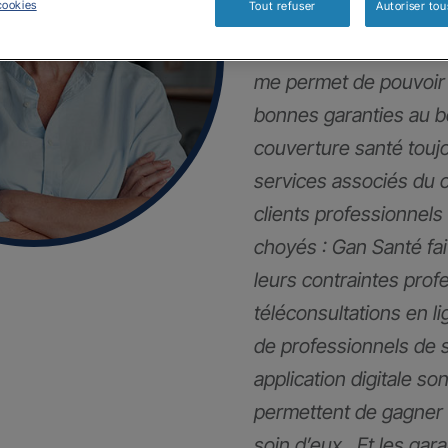
cookies
Tout refuser
Autoriser tou
Mes clients et moi so
me permet de pouvoir 
bonnes garanties au 
couverture santé touj
services associés du 
clients professionnels
choyés : Gan Santé fai
leurs contraintes pro
téléconsultations en li
de professionnels de 
application digitale son
permettent de gagner 
soin d’eux . Et les gar