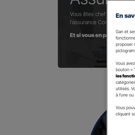
Vous êtes chef d’entrepris
En sav
l’assurance Complémentaire
Gan et ses
Et si vous en parliez avec
fonctionn
proposer d
pictogram
Vous avez 
bouton « 
les fonct
catégories
utilisés. 
à l’une ou
Vous pouv
cliquant s