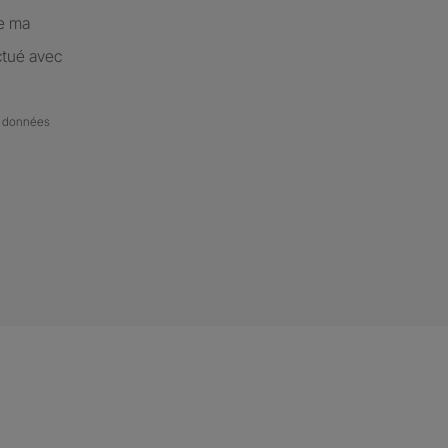
de ma
ctué avec
de données