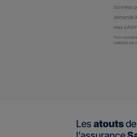
données pe
demande in
mes inform
Pour connaitre
collectés par 
Les
atouts
de
l’assurance
Sa