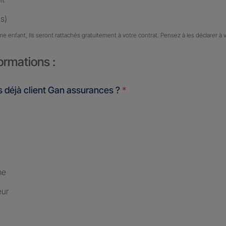
s)
me enfant, Ils seront rattachés gratuitement à votre contrat. Pensez à les déclarer à 
ormations :
 déjà client Gan assurances ?
*
me
eur