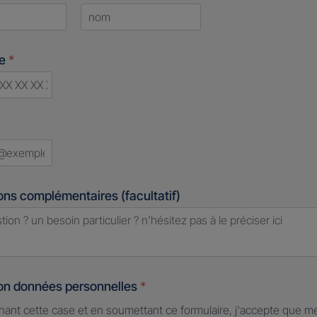
Last
ne
*
ry
ed
ons complémentaires (facultatif)
ion données personnelles
*
hant cette case et en soumettant ce formulaire, j'accepte que m