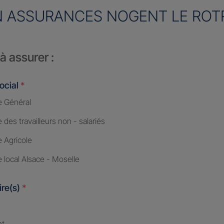
 ASSURANCES NOGENT LE RO
à assurer :
ocial
*
 Général
des travailleurs non - salariés
 Agricole
 local Alsace - Moselle
ire(s)
*
nt