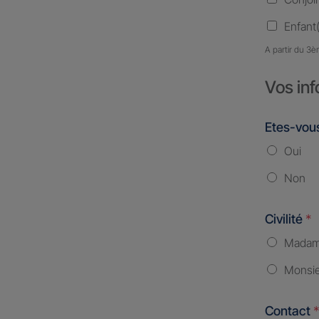
Enfant(
A partir du 3è
Vos inf
Etes-vous
Oui
Non
Civilité
*
Mada
Monsi
Contact
*