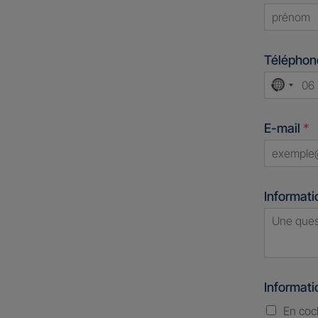
First
Télépho
No
count
E-mail
*
select
Informati
Informat
En coc