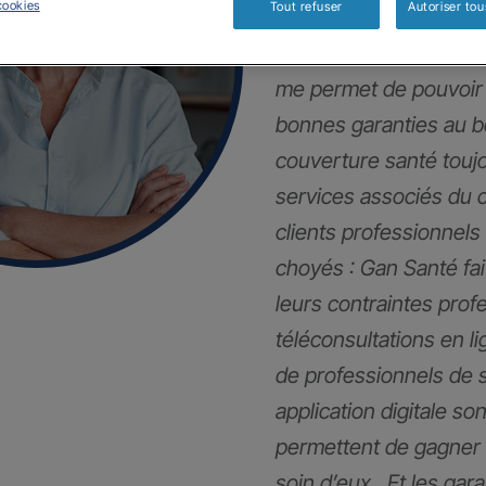
cookies
Tout refuser
Autoriser tou
Mes clients et moi so
me permet de pouvoir 
bonnes garanties au 
couverture santé touj
services associés du 
clients professionnels
choyés : Gan Santé fai
leurs contraintes pro
téléconsultations en li
de professionnels de 
application digitale son
permettent de gagner 
soin d’eux . Et les gar