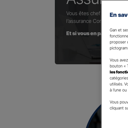
Vous êtes chef d’entrepris
En sav
l’assurance Complémentaire
Gan et ses
Et si vous en parliez avec
fonctionn
proposer d
pictogram
Vous avez 
bouton « 
les fonct
catégories
utilisés. 
à l’une ou
Vous pouv
cliquant s