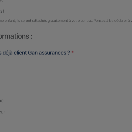
s)
me enfant, Ils seront rattachés gratuitement à votre contrat. Pensez à les déclarer à 
ormations :
 déjà client Gan assurances ?
*
me
eur