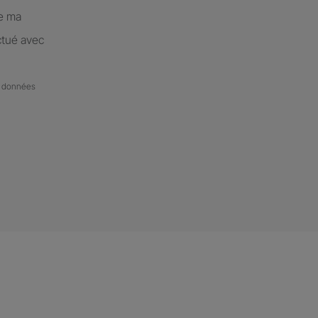
de ma
ctué avec
de données