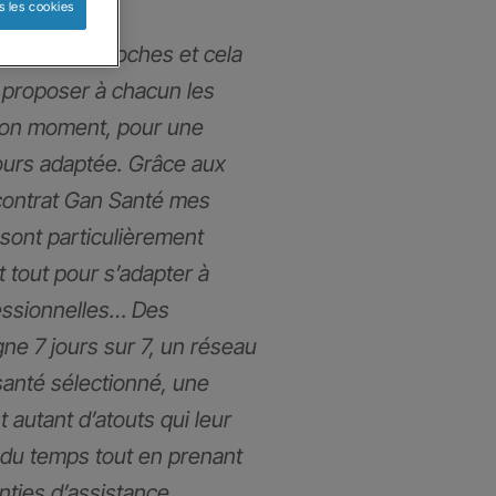
s les cookies
mmes très proches et cela
proposer à chacun les
bon moment, pour une
ours adaptée. Grâce aux
contrat Gan Santé mes
 sont particulièrement
t tout pour s’adapter à
fessionnelles… Des
gne 7 jours sur 7, un réseau
santé sélectionné, une
t autant d’atouts qui leur
du temps tout en prenant
anties d’assistance