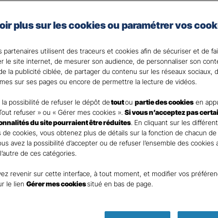
e, artisan, commerçant, agriculteur ou vous exercez une 
oir plus sur les cookies ou paramétrer vos cook
 Santé Gan, nous faisons de votre santé un actif précie
 partenaires utilisent des traceurs et cookies afin de sécuriser et de fa
 votre Agent général ?
er le site internet, de mesurer son audience, de personnaliser son con
e la publicité ciblée, de partager du contenu sur les réseaux sociaux, d
mes sur ses pages ou encore de permettre la lecture de vidéos.
la possibilité de refuser le dépôt de
tout
ou
partie des cookies
en appu
Tout refuser » ou « Gérer mes cookies ».
Si vous n’acceptez pas certa
ionnalités du site pourraient être réduites
. En cliquant sur les différen
 de cookies, vous obtenez plus de détails sur la fonction de chacun de
Vous avez la possibilité d’accepter ou de refuser l’ensemble des cookies
 l’autre de ces catégories.
ez revenir sur cette interface, à tout moment, et modifier vos préfére
ur le lien
Gérer mes cookies
situé en bas de page.
Parole
d’expert !