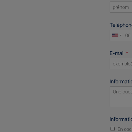
First
Télépho
Unite
States
E-mail
*
+1
Informati
Informat
En coc