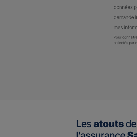
données pe
demande in
mes inform
Pour connaitre
collectés par 
Les
atouts
de
l’assurance
Sa