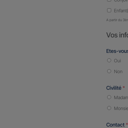
Enfant(
A partir du 3è
Vos inf
Etes-vous
Oui
Non
Civilité
*
Mada
Monsi
Contact
*