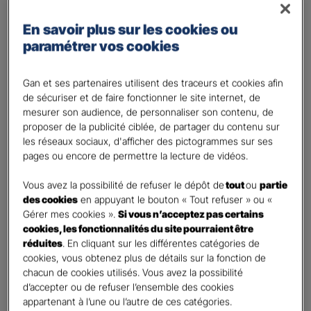
Régime des travailleurs non - salariés
En savoir plus sur les cookies ou
Régime Agricole
paramétrer vos cookies
Régime local Alsace - Moselle
Bénéficiaire(s)
*
Gan et ses partenaires utilisent des traceurs et cookies afin
de sécuriser et de faire fonctionner le site internet, de
Moi
mesurer son audience, de personnaliser son contenu, de
Conjoint
proposer de la publicité ciblée, de partager du contenu sur
Enfant(s)
les réseaux sociaux, d'afficher des pictogrammes sur ses
pages ou encore de permettre la lecture de vidéos.
A partir du 3ème enfant, Ils seront rattachés gratuitement à votre contrat. Pensez
à les déclarer à votre Agent.
Vous avez la possibilité de refuser le dépôt de
tout
ou
partie
Vos informations :
des cookies
en appuyant le bouton « Tout refuser » ou «
Gérer mes cookies ».
Si vous n’acceptez pas certains
cookies, les fonctionnalités du site pourraient être
Etes-vous déjà client Gan assurances ?
*
réduites
. En cliquant sur les différentes catégories de
Oui
cookies, vous obtenez plus de détails sur la fonction de
Non
chacun de cookies utilisés. Vous avez la possibilité
d’accepter ou de refuser l’ensemble des cookies
Civilité
*
appartenant à l’une ou l’autre de ces catégories.