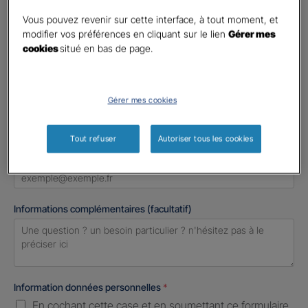
Madame
Vous pouvez revenir sur cette interface, à tout moment, et
Monsieur
modifier vos préférences en cliquant sur le lien
Gérer mes
cookies
situé en bas de page.
Contact
*
First
Last
Gérer mes cookies
Téléphone
*
United
Tout refuser
Autoriser tous les cookies
States
E-mail
*
+1
Informations complémentaires (facultatif)
Information données personnelles
*
En cochant cette case et en soumettant ce formulaire,