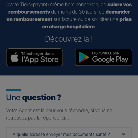
(carte Tiers-payant) même hors connexion, de
suivre vos
remboursements
de moins de 30 jours, de
demander
un remboursement
sur facture ou de solliciter une
prise
en charge hospitalière
.
Découvrez la !
Une
question ?
Votre Agent est là pour vous répondre, si vous ne
retrouvez pas la réponse ici…
A quelle adresse envoyer mes documents santé ?