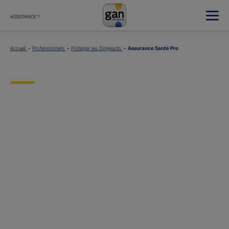
ASSISTANCE ?
Accueil
Professionnels
Protéger les Dirigeants
Assurance Santé Pro
Assurance
Santé Pro
Vous êtes chef d’entreprise, artisan, commerçant, agriculteur ou vous
exercez une profession libérale… Avec l’assurance Complémentaire Santé
Gan, nous faisons de votre santé un actif précieux au quotidien !
Et si vous en parliez avec votre Agent général ?