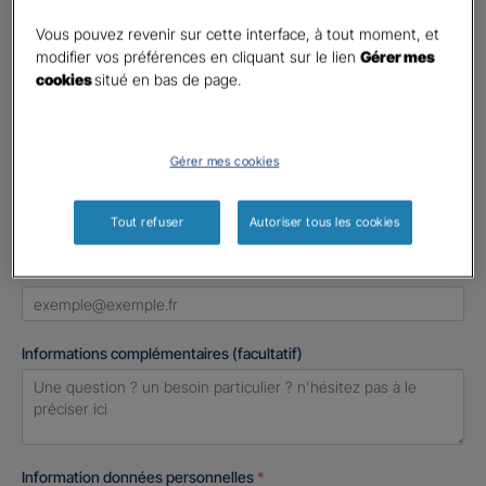
Civilité
*
Madame
Vous pouvez revenir sur cette interface, à tout moment, et
modifier vos préférences en cliquant sur le lien
Gérer mes
Monsieur
cookies
situé en bas de page.
Contact
*
Gérer mes cookies
First
Last
Téléphone
*
Tout refuser
Autoriser tous les cookies
United
States
E-mail
*
+1
Informations complémentaires (facultatif)
Information données personnelles
*