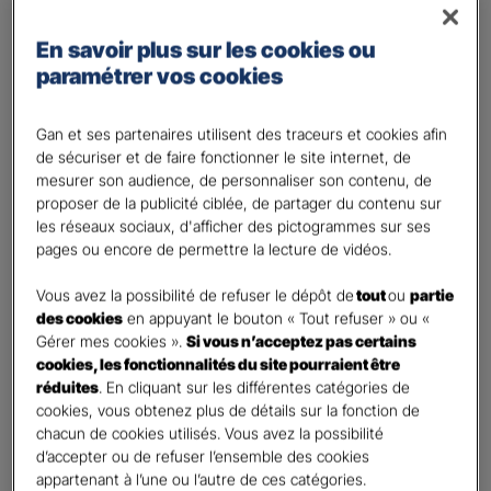
Régime Général
Régime des travailleurs non - salariés
En savoir plus sur les cookies ou
paramétrer vos cookies
Régime Agricole
Régime local Alsace - Moselle
Gan et ses partenaires utilisent des traceurs et cookies afin
Bénéficiaire(s)
*
de sécuriser et de faire fonctionner le site internet, de
Moi
mesurer son audience, de personnaliser son contenu, de
proposer de la publicité ciblée, de partager du contenu sur
Conjoint
les réseaux sociaux, d'afficher des pictogrammes sur ses
Enfant(s)
pages ou encore de permettre la lecture de vidéos.
A partir du 3ème enfant, Ils seront rattachés gratuitement à votre contrat. Pensez
à les déclarer à votre Agent.
Vous avez la possibilité de refuser le dépôt de
tout
ou
partie
des cookies
en appuyant le bouton « Tout refuser » ou «
Vos informations :
Gérer mes cookies ».
Si vous n’acceptez pas certains
cookies, les fonctionnalités du site pourraient être
Etes-vous déjà client Gan assurances ?
*
réduites
. En cliquant sur les différentes catégories de
cookies, vous obtenez plus de détails sur la fonction de
Oui
chacun de cookies utilisés. Vous avez la possibilité
Non
d’accepter ou de refuser l’ensemble des cookies
appartenant à l’une ou l’autre de ces catégories.