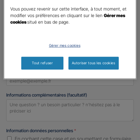
Madame
Vous pouvez revenir sur cette interface, à tout moment, et
Monsieur
modifier vos préférences en cliquant sur le lien
Gérer mes
cookies
situé en bas de page.
Contact
*
First
Last
Gérer mes cookies
Téléphone
*
United
Tout refuser
Autoriser tous les cookies
States
E-mail
*
+1
Informations complémentaires (facultatif)
Information données personnelles
*
En cochant cette case et en soumettant ce formulaire,