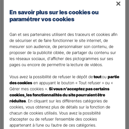
Régime des travailleurs non - salariés
En savoir plus sur les cookies ou
Régime Agricole
paramétrer vos cookies
Régime local Alsace - Moselle
Bénéficiaire(s)
*
Gan et ses partenaires utilisent des traceurs et cookies afin
de sécuriser et de faire fonctionner le site internet, de
Moi
mesurer son audience, de personnaliser son contenu, de
Conjoint
proposer de la publicité ciblée, de partager du contenu sur
Enfant(s)
les réseaux sociaux, d'afficher des pictogrammes sur ses
pages ou encore de permettre la lecture de vidéos.
A partir du 3ème enfant, Ils seront rattachés gratuitement à votre contrat. Pensez
à les déclarer à votre Agent.
Vous avez la possibilité de refuser le dépôt de
tout
ou
partie
Vos informations :
des cookies
en appuyant le bouton « Tout refuser » ou «
Gérer mes cookies ».
Si vous n’acceptez pas certains
cookies, les fonctionnalités du site pourraient être
Etes-vous déjà client Gan assurances ?
*
réduites
. En cliquant sur les différentes catégories de
Oui
cookies, vous obtenez plus de détails sur la fonction de
Non
chacun de cookies utilisés. Vous avez la possibilité
d’accepter ou de refuser l’ensemble des cookies
Civilité
*
appartenant à l’une ou l’autre de ces catégories.