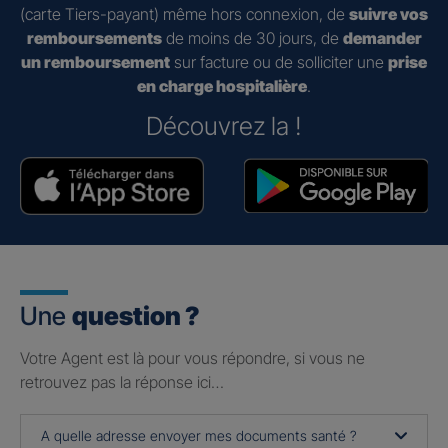
(carte Tiers-payant) même hors connexion, de
suivre vos
remboursements
de moins de 30 jours, de
demander
un remboursement
sur facture ou de solliciter une
prise
en charge hospitalière
.
Découvrez la !
Une
question ?
Votre Agent est là pour vous répondre, si vous ne
retrouvez pas la réponse ici…
A quelle adresse envoyer mes documents santé ?