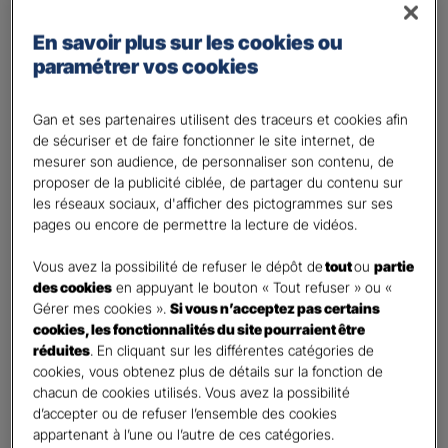
Régime des travailleurs non - salariés
En savoir plus sur les cookies ou
Régime Agricole
paramétrer vos cookies
Régime local Alsace - Moselle
Bénéficiaire(s)
*
Gan et ses partenaires utilisent des traceurs et cookies afin
de sécuriser et de faire fonctionner le site internet, de
Moi
mesurer son audience, de personnaliser son contenu, de
Conjoint
proposer de la publicité ciblée, de partager du contenu sur
Enfant(s)
les réseaux sociaux, d'afficher des pictogrammes sur ses
pages ou encore de permettre la lecture de vidéos.
A partir du 3ème enfant, Ils seront rattachés gratuitement à votre contrat. Pensez
à les déclarer à votre Agent.
Vous avez la possibilité de refuser le dépôt de
tout
ou
partie
Vos informations :
des cookies
en appuyant le bouton « Tout refuser » ou «
Gérer mes cookies ».
Si vous n’acceptez pas certains
cookies, les fonctionnalités du site pourraient être
Etes-vous déjà client Gan assurances ?
*
réduites
. En cliquant sur les différentes catégories de
Oui
cookies, vous obtenez plus de détails sur la fonction de
Non
chacun de cookies utilisés. Vous avez la possibilité
d’accepter ou de refuser l’ensemble des cookies
Civilité
*
appartenant à l’une ou l’autre de ces catégories.