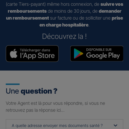
(carte Tiers-payant) même hors connexion, de
suivre vos
remboursements
de moins de 30 jours, de
demander
un remboursement
sur facture ou de solliciter une
prise
en charge hospitalière
.
Découvrez la !
Une
question ?
Votre Agent est là pour vous répondre, si vous ne
retrouvez pas la réponse ici…
A quelle adresse envoyer mes documents santé ?