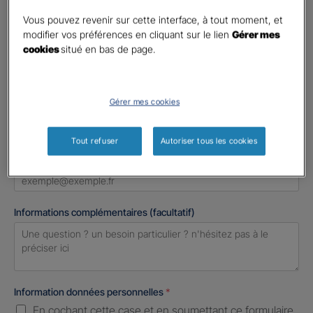
Madame
Vous pouvez revenir sur cette interface, à tout moment, et
Monsieur
modifier vos préférences en cliquant sur le lien
Gérer mes
cookies
situé en bas de page.
Contact
*
First
Last
Gérer mes cookies
Téléphone
*
United
Tout refuser
Autoriser tous les cookies
States
E-mail
*
+1
Informations complémentaires (facultatif)
Information données personnelles
*
En cochant cette case et en soumettant ce formulaire,