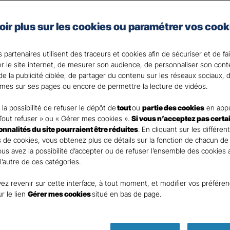
e, artisan, commerçant, agriculteur ou vous exercez une 
oir plus sur les cookies ou paramétrer vos cook
 Santé Gan, nous faisons de votre santé un actif précie
 partenaires utilisent des traceurs et cookies afin de sécuriser et de fa
 votre Agent général ?
er le site internet, de mesurer son audience, de personnaliser son con
e la publicité ciblée, de partager du contenu sur les réseaux sociaux, d
mes sur ses pages ou encore de permettre la lecture de vidéos.
la possibilité de refuser le dépôt de
tout
ou
partie des cookies
en appu
Tout refuser » ou « Gérer mes cookies ».
Si vous n’acceptez pas certa
ionnalités du site pourraient être réduites
. En cliquant sur les différen
 de cookies, vous obtenez plus de détails sur la fonction de chacun de
Vous avez la possibilité d’accepter ou de refuser l’ensemble des cookies
 l’autre de ces catégories.
ez revenir sur cette interface, à tout moment, et modifier vos préfére
ur le lien
Gérer mes cookies
situé en bas de page.
Parole
d’expert !