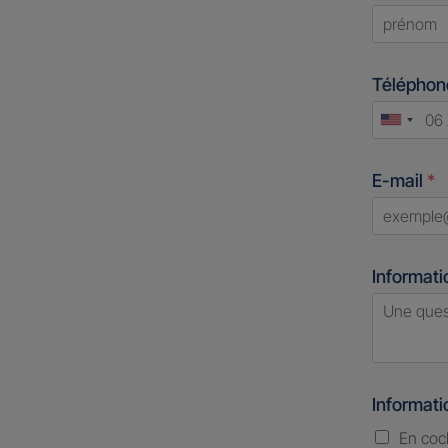
First
Télépho
Unite
States
E-mail
*
+1
Informati
Informat
En coc