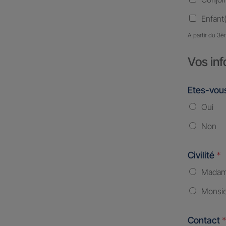
Enfant(
A partir du 3è
Vos inf
Etes-vous
Oui
Non
Civilité
*
Mada
Monsi
Contact
*