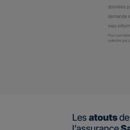
données pe
demande in
mes inform
Pour connaitre
collectés par 
Les
atouts
de
l’assurance
Sa