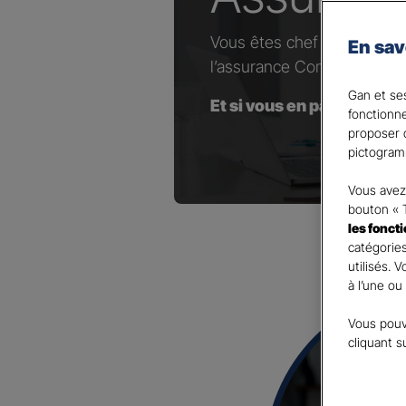
Vous êtes chef d’entrepris
En sav
l’assurance Complémentaire
Gan et ses
Et si vous en parliez avec
fonctionn
proposer d
pictogram
Vous avez 
bouton « 
les fonct
catégories
utilisés. 
à l’une ou
Vous pouv
cliquant s