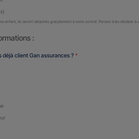
s)
me enfant, Ils seront rattachés gratuitement à votre contrat. Pensez à les déclarer à 
ormations :
 déjà client Gan assurances ?
*
me
eur