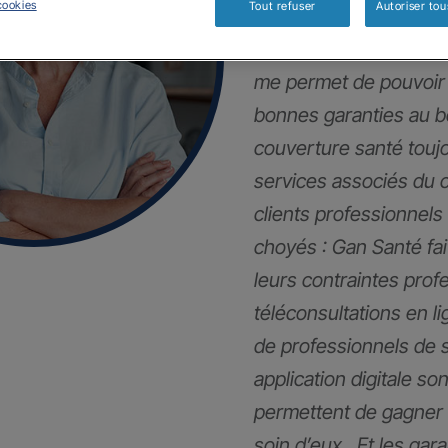
cookies
Tout refuser
Autoriser tou
Mes clients et moi so
me permet de pouvoir 
bonnes garanties au 
couverture santé touj
services associés du 
clients professionnels
choyés : Gan Santé fai
leurs contraintes pro
téléconsultations en li
de professionnels de 
application digitale son
permettent de gagner 
soin d’eux . Et les gar