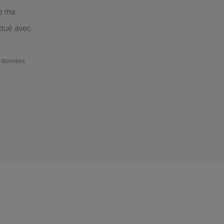
de ma
ctué avec
de données