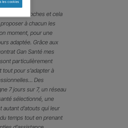
s les cookies
mmes très proches et cela
proposer à chacun les
bon moment, pour une
ours adaptée. Grâce aux
contrat Gan Santé mes
 sont particulièrement
t tout pour s’adapter à
fessionnelles… Des
gne 7 jours sur 7, un réseau
santé sélectionné, une
t autant d’atouts qui leur
du temps tout en prenant
anties d’assistance