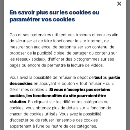
Régime des travailleurs non - salariés
En savoir plus sur les cookies ou
Régime Agricole
paramétrer vos cookies
Régime local Alsace - Moselle
Bénéficiaire(s)
*
Gan et ses partenaires utilisent des traceurs et cookies afin
de sécuriser et de faire fonctionner le site internet, de
Moi
mesurer son audience, de personnaliser son contenu, de
Conjoint
proposer de la publicité ciblée, de partager du contenu sur
Enfant(s)
les réseaux sociaux, d'afficher des pictogrammes sur ses
pages ou encore de permettre la lecture de vidéos.
A partir du 3ème enfant, Ils seront rattachés gratuitement à votre contrat. Pensez
à les déclarer à votre Agent.
Vous avez la possibilité de refuser le dépôt de
tout
ou
partie
Vos informations :
des cookies
en appuyant le bouton « Tout refuser » ou «
Gérer mes cookies ».
Si vous n’acceptez pas certains
cookies, les fonctionnalités du site pourraient être
Etes-vous déjà client Gan assurances ?
*
réduites
. En cliquant sur les différentes catégories de
Oui
cookies, vous obtenez plus de détails sur la fonction de
Non
chacun de cookies utilisés. Vous avez la possibilité
d’accepter ou de refuser l’ensemble des cookies
Civilité
*
appartenant à l’une ou l’autre de ces catégories.