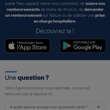
(carte Tiers-payant) même hors connexion, de
suivre vos
remboursements
de moins de 30 jours, de
demander
un remboursement
sur facture ou de solliciter une
prise
en charge hospitalière
.
Découvrez la !
Une
question ?
Votre Agent est là pour vous répondre, si vous ne
retrouvez pas la réponse ici…
A quelle adresse envoyer mes documents santé ?