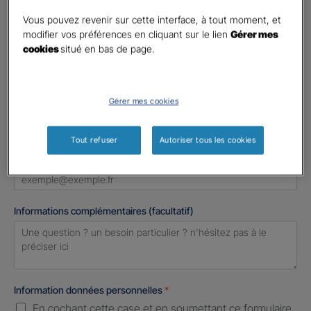
Madame
Vous pouvez revenir sur cette interface, à tout moment, et
Monsieur
modifier vos préférences en cliquant sur le lien
Gérer mes
cookies
situé en bas de page.
Contact
*
First
Last
Gérer mes cookies
Téléphone
*
United
Tout refuser
Autoriser tous les cookies
States
E-mail
*
+1
Informations complémentaires (facultatif)
Information données personnelles
*
En cochant cette case et en soumettant ce formulaire,