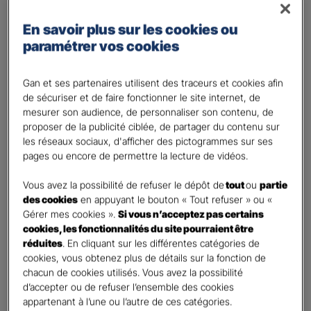
Régime des travailleurs non - salariés
En savoir plus sur les cookies ou
Régime Agricole
paramétrer vos cookies
Régime local Alsace - Moselle
Bénéficiaire(s)
*
Gan et ses partenaires utilisent des traceurs et cookies afin
de sécuriser et de faire fonctionner le site internet, de
Moi
mesurer son audience, de personnaliser son contenu, de
Conjoint
proposer de la publicité ciblée, de partager du contenu sur
Enfant(s)
les réseaux sociaux, d'afficher des pictogrammes sur ses
pages ou encore de permettre la lecture de vidéos.
A partir du 3ème enfant, Ils seront rattachés gratuitement à votre contrat. Pensez
à les déclarer à votre Agent.
Vous avez la possibilité de refuser le dépôt de
tout
ou
partie
Vos informations :
des cookies
en appuyant le bouton « Tout refuser » ou «
Gérer mes cookies ».
Si vous n’acceptez pas certains
cookies, les fonctionnalités du site pourraient être
Etes-vous déjà client Gan assurances ?
*
réduites
. En cliquant sur les différentes catégories de
Oui
cookies, vous obtenez plus de détails sur la fonction de
Non
chacun de cookies utilisés. Vous avez la possibilité
d’accepter ou de refuser l’ensemble des cookies
Civilité
*
appartenant à l’une ou l’autre de ces catégories.