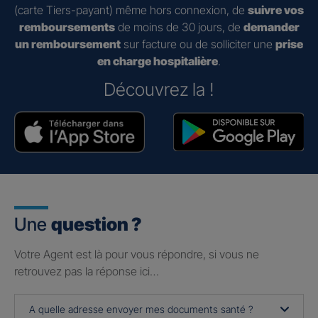
(carte Tiers-payant) même hors connexion, de
suivre vos
remboursements
de moins de 30 jours, de
demander
un remboursement
sur facture ou de solliciter une
prise
en charge hospitalière
.
Découvrez la !
Une
question ?
Votre Agent est là pour vous répondre, si vous ne
retrouvez pas la réponse ici…
A quelle adresse envoyer mes documents santé ?