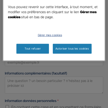
Madame
Vous pouvez revenir sur cette interface, à tout moment, et
Monsieur
modifier vos préférences en cliquant sur le lien
Gérer mes
cookies
situé en bas de page.
Contact
*
First
Last
Gérer mes cookies
Téléphone
*
United
Tout refuser
Autoriser tous les cookies
States
E-mail
*
+1
Informations complémentaires (facultatif)
Information données personnelles
*
En cochant cette case et en soumettant ce formulaire,