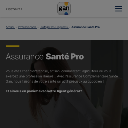
ASSISTANCE ?
Accueil
Professionnels
Protéger les Dirigeants
Assurance Santé Pro
Assurance
Santé Pro
Vous êtes chef d’entreprise, artisan, commerçant, agriculteur ou vous
exercez une profession libérale… Avec l’assurance Complémentaire Santé
Gan, nous faisons de votre santé un actif précieux au quotidien !
Et si vous en parliez avec votre Agent général ?