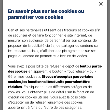
Régime Général
Régime des travailleurs non - salariés
En savoir plus sur les cookies ou
paramétrer vos cookies
Régime Agricole
Régime local Alsace - Moselle
Gan et ses partenaires utilisent des traceurs et cookies afin
Bénéficiaire(s)
*
de sécuriser et de faire fonctionner le site internet, de
Moi
mesurer son audience, de personnaliser son contenu, de
proposer de la publicité ciblée, de partager du contenu sur
Conjoint
les réseaux sociaux, d'afficher des pictogrammes sur ses
Enfant(s)
pages ou encore de permettre la lecture de vidéos.
A partir du 3ème enfant, Ils seront rattachés gratuitement à votre contrat. Pensez
à les déclarer à votre Agent.
Vous avez la possibilité de refuser le dépôt de
tout
ou
partie
des cookies
en appuyant le bouton « Tout refuser » ou «
Vos informations :
Gérer mes cookies ».
Si vous n’acceptez pas certains
cookies, les fonctionnalités du site pourraient être
Etes-vous déjà client Gan assurances ?
*
réduites
. En cliquant sur les différentes catégories de
cookies, vous obtenez plus de détails sur la fonction de
Oui
chacun de cookies utilisés. Vous avez la possibilité
Non
d’accepter ou de refuser l’ensemble des cookies
appartenant à l’une ou l’autre de ces catégories.