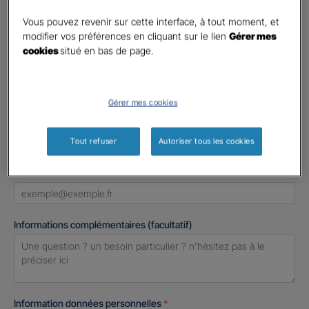
Civilité
*
Madame
Vous pouvez revenir sur cette interface, à tout moment, et
modifier vos préférences en cliquant sur le lien
Gérer mes
Monsieur
cookies
situé en bas de page.
Contact
*
Gérer mes cookies
First
Last
Téléphone
*
No
Tout refuser
Autoriser tous les cookies
country
E-mail
*
selected
Informations complémentaires (facultatif)
Information données personnelles
*