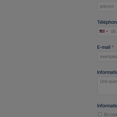
First
Télépho
Unite
States
E-mail
*
+1
Informati
Informat
En coc