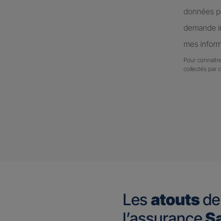
données pe
demande in
mes inform
Pour connaitre
collectés par 
Les
atouts
de
l’assurance
Sa