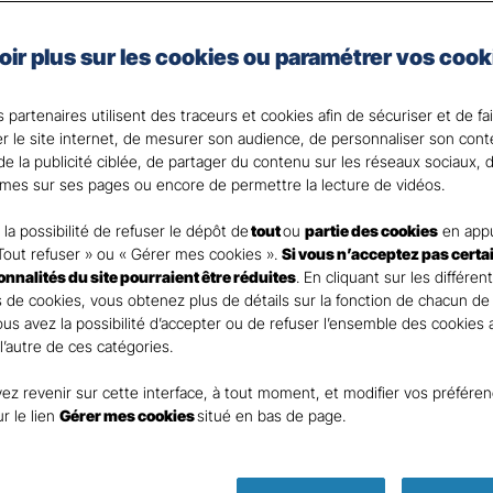
e, artisan, commerçant, agriculteur ou vous exercez une 
oir plus sur les cookies ou paramétrer vos cook
 Santé Gan, nous faisons de votre santé un actif précie
 partenaires utilisent des traceurs et cookies afin de sécuriser et de fa
 votre Agent général ?
er le site internet, de mesurer son audience, de personnaliser son con
e la publicité ciblée, de partager du contenu sur les réseaux sociaux, d
mes sur ses pages ou encore de permettre la lecture de vidéos.
la possibilité de refuser le dépôt de
tout
ou
partie des cookies
en appu
Tout refuser » ou « Gérer mes cookies ».
Si vous n’acceptez pas certa
ionnalités du site pourraient être réduites
. En cliquant sur les différen
 de cookies, vous obtenez plus de détails sur la fonction de chacun de
Vous avez la possibilité d’accepter ou de refuser l’ensemble des cookies
 l’autre de ces catégories.
ez revenir sur cette interface, à tout moment, et modifier vos préfére
ur le lien
Gérer mes cookies
situé en bas de page.
Parole
d’expert !