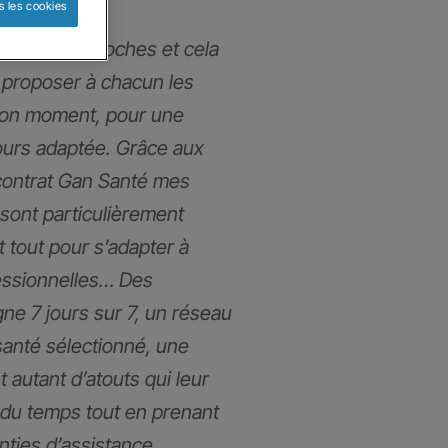
s les cookies
mmes très proches et cela
proposer à chacun les
bon moment, pour une
ours adaptée. Grâce aux
contrat Gan Santé mes
 sont particulièrement
t tout pour s’adapter à
fessionnelles… Des
gne 7 jours sur 7, un réseau
santé sélectionné, une
t autant d’atouts qui leur
du temps tout en prenant
anties d’assistance