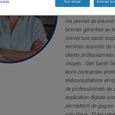
cookies
Tout refuser
Autoriser tou
Mes clients et moi so
me permet de pouvoir 
bonnes garanties au 
couverture santé touj
services associés du 
clients professionnels
choyés : Gan Santé fai
leurs contraintes pro
téléconsultations en li
de professionnels de 
application digitale son
permettent de gagner 
soin d’eux . Et les gar