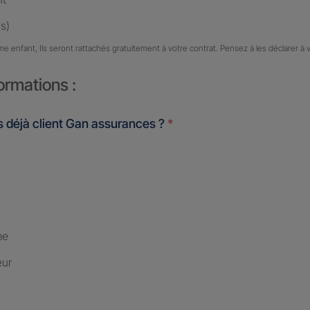
s)
me enfant, Ils seront rattachés gratuitement à votre contrat. Pensez à les déclarer à 
ormations :
 déjà client Gan assurances ?
*
me
eur