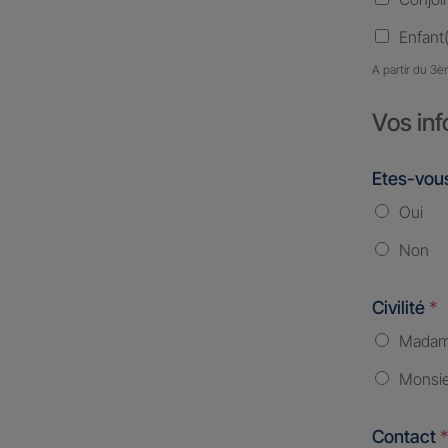
Enfant(
A partir du 3è
Vos inf
Etes-vous
Oui
Non
Civilité
*
Mada
Monsi
Contact
*