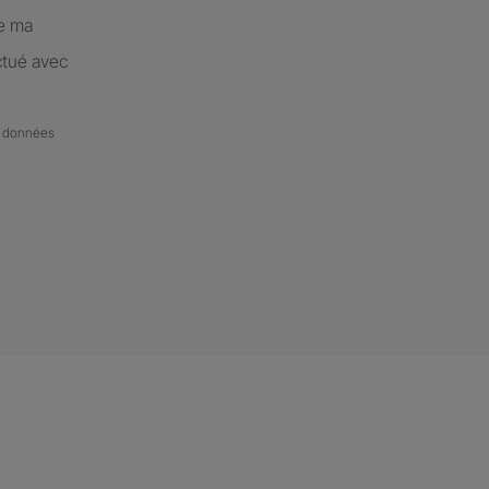
de ma
ctué avec
de données