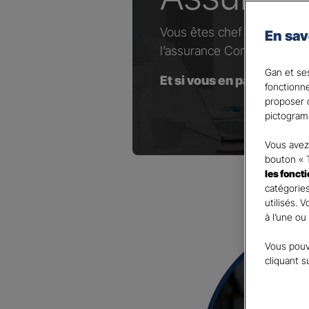
Vous êtes chef d’entrepris
En sav
l’assurance Complémentaire
Gan et ses
Et si vous en parliez avec
fonctionn
proposer d
pictogram
Vous avez 
bouton « 
les fonct
catégories
utilisés. 
à l’une ou
Vous pouv
cliquant s