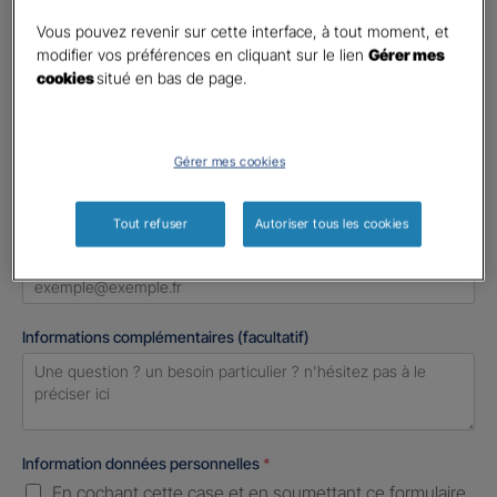
Madame
Vous pouvez revenir sur cette interface, à tout moment, et
Monsieur
modifier vos préférences en cliquant sur le lien
Gérer mes
cookies
situé en bas de page.
Contact
*
First
Last
Gérer mes cookies
Téléphone
*
United
Tout refuser
Autoriser tous les cookies
States
E-mail
*
+1
Informations complémentaires (facultatif)
Information données personnelles
*
En cochant cette case et en soumettant ce formulaire,