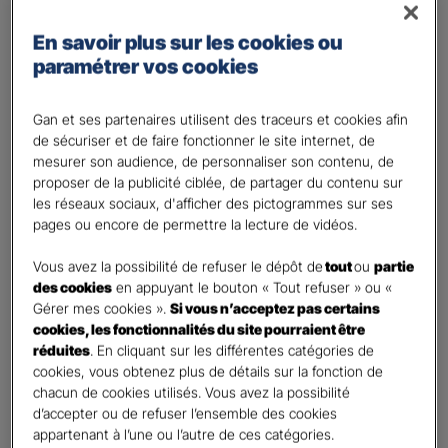
Régime des travailleurs non - salariés
En savoir plus sur les cookies ou
Régime Agricole
paramétrer vos cookies
Régime local Alsace - Moselle
Bénéficiaire(s)
*
Gan et ses partenaires utilisent des traceurs et cookies afin
de sécuriser et de faire fonctionner le site internet, de
Moi
mesurer son audience, de personnaliser son contenu, de
Conjoint
proposer de la publicité ciblée, de partager du contenu sur
Enfant(s)
les réseaux sociaux, d'afficher des pictogrammes sur ses
pages ou encore de permettre la lecture de vidéos.
A partir du 3ème enfant, Ils seront rattachés gratuitement à votre contrat. Pensez
à les déclarer à votre Agent.
Vous avez la possibilité de refuser le dépôt de
tout
ou
partie
Vos informations :
des cookies
en appuyant le bouton « Tout refuser » ou «
Gérer mes cookies ».
Si vous n’acceptez pas certains
cookies, les fonctionnalités du site pourraient être
Etes-vous déjà client Gan assurances ?
*
réduites
. En cliquant sur les différentes catégories de
Oui
cookies, vous obtenez plus de détails sur la fonction de
Non
chacun de cookies utilisés. Vous avez la possibilité
d’accepter ou de refuser l’ensemble des cookies
Civilité
*
appartenant à l’une ou l’autre de ces catégories.