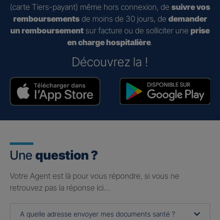
(carte Tiers-payant) même hors connexion, de
suivre vos
remboursements
de moins de 30 jours, de
demander
un remboursement
sur facture ou de solliciter une
prise
en charge hospitalière
.
Découvrez la !
Une
question ?
Votre Agent est là pour vous répondre, si vous ne
retrouvez pas la réponse ici…
A quelle adresse envoyer mes documents santé ?