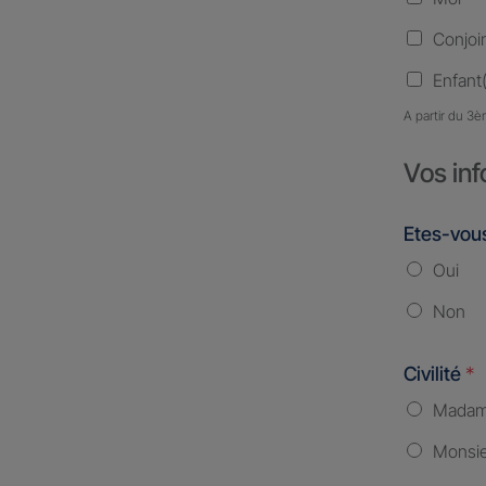
Conjoi
Enfant(
A partir du 3è
Vos inf
Etes-vous
Oui
Non
Civilité
*
Mada
Monsi