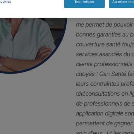
cookies
Tout refuser
Autoriser tou
Mes clients et moi so
me permet de pouvoir 
bonnes garanties au 
couverture santé touj
services associés du 
clients professionnels
choyés : Gan Santé fai
leurs contraintes pro
téléconsultations en li
de professionnels de 
application digitale son
permettent de gagner 
soin d’eux . Et les gar