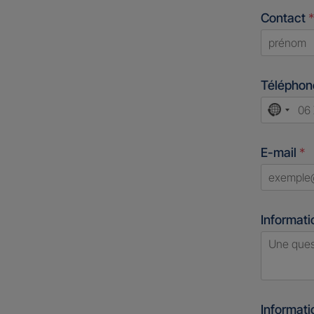
Contact
*
First
Télépho
No
count
E-mail
*
select
Informati
Informat