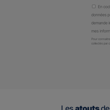
En coc
données pe
demande in
mes inform
Pour connaitre
collectés par 
Les
atouts
de