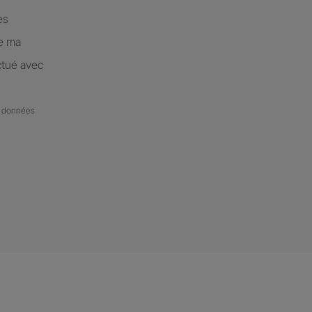
es
de ma
ctué avec
de données