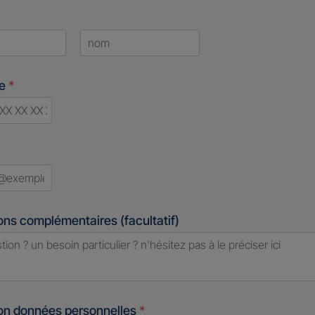
Last
ne
*
ry
ed
ons complémentaires (facultatif)
ion données personnelles
*