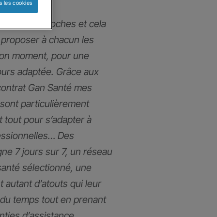
s les cookies
mmes très proches et cela
proposer à chacun les
bon moment, pour une
ours adaptée. Grâce aux
contrat Gan Santé mes
 sont particulièrement
t tout pour s’adapter à
fessionnelles… Des
gne 7 jours sur 7, un réseau
santé sélectionné, une
t autant d’atouts qui leur
du temps tout en prenant
anties d’assistance