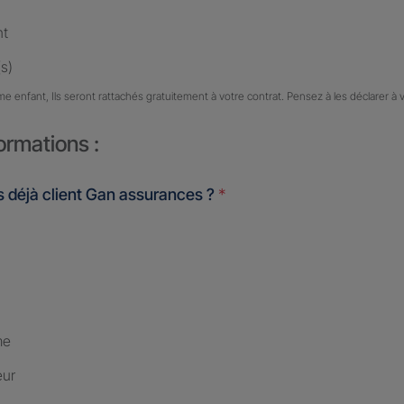
nt
s)
me enfant, Ils seront rattachés gratuitement à votre contrat. Pensez à les déclarer à 
ormations :
 déjà client Gan assurances ?
*
me
eur