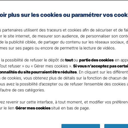
e, artisan, commerçant, agriculteur ou vous exercez une 
oir plus sur les cookies ou paramétrer vos cook
 Santé Gan, nous faisons de votre santé un actif précie
 partenaires utilisent des traceurs et cookies afin de sécuriser et de fa
 votre Agent général ?
er le site internet, de mesurer son audience, de personnaliser son con
e la publicité ciblée, de partager du contenu sur les réseaux sociaux, d
mes sur ses pages ou encore de permettre la lecture de vidéos.
la possibilité de refuser le dépôt de
tout
ou
partie des cookies
en appu
Tout refuser » ou « Gérer mes cookies ».
Si vous n’acceptez pas certa
ionnalités du site pourraient être réduites
. En cliquant sur les différen
 de cookies, vous obtenez plus de détails sur la fonction de chacun de
Vous avez la possibilité d’accepter ou de refuser l’ensemble des cookies
 l’autre de ces catégories.
ez revenir sur cette interface, à tout moment, et modifier vos préfére
ur le lien
Gérer mes cookies
situé en bas de page.
Parole
d’expert !