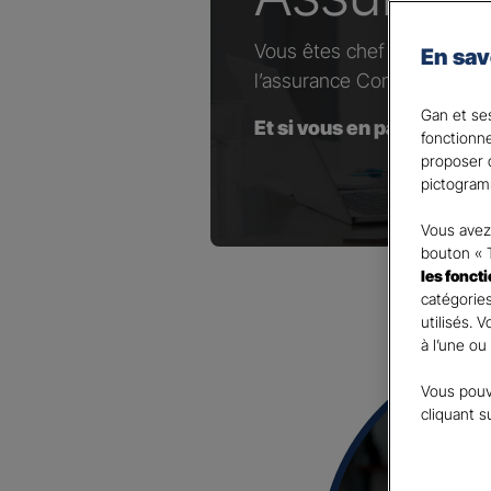
Vous êtes chef d’entrepris
En sav
l’assurance Complémentaire
Gan et ses
Et si vous en parliez avec
fonctionn
proposer d
pictogram
Vous avez 
bouton « 
les fonct
catégories
utilisés. 
à l’une ou
Vous pouv
cliquant s