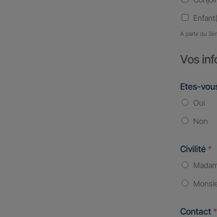
Enfant(
A partir du 3è
Vos inf
Etes-vous
Oui
Non
Civilité
*
Mada
Monsi
Contact
*