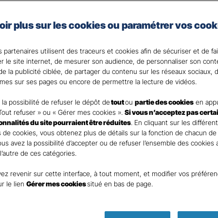
e, artisan, commerçant, agriculteur ou vous exercez une 
oir plus sur les cookies ou paramétrer vos cook
 Santé Gan, nous faisons de votre santé un actif précie
 partenaires utilisent des traceurs et cookies afin de sécuriser et de fa
 votre Agent général ?
er le site internet, de mesurer son audience, de personnaliser son con
e la publicité ciblée, de partager du contenu sur les réseaux sociaux, d
mes sur ses pages ou encore de permettre la lecture de vidéos.
la possibilité de refuser le dépôt de
tout
ou
partie des cookies
en appu
Tout refuser » ou « Gérer mes cookies ».
Si vous n’acceptez pas certa
ionnalités du site pourraient être réduites
. En cliquant sur les différen
 de cookies, vous obtenez plus de détails sur la fonction de chacun de
Vous avez la possibilité d’accepter ou de refuser l’ensemble des cookies
 l’autre de ces catégories.
ez revenir sur cette interface, à tout moment, et modifier vos préfére
ur le lien
Gérer mes cookies
situé en bas de page.
Parole
d’expert !