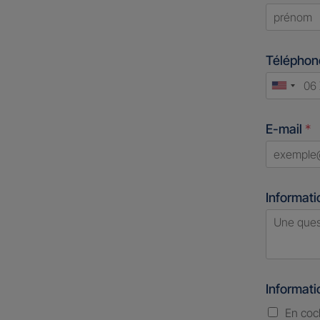
First
Télépho
Unite
States
E-mail
*
+1
Informati
Informat
En coc