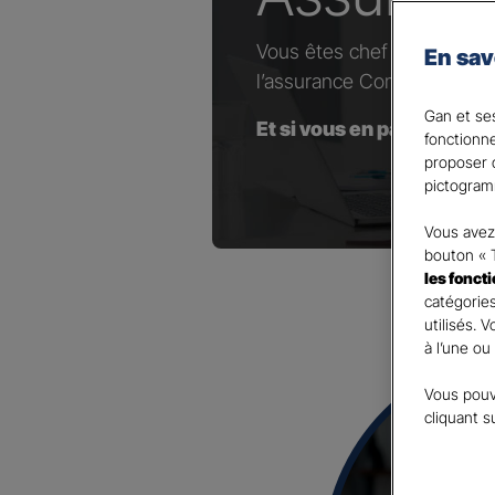
Vous êtes chef d’entrepris
En sav
l’assurance Complémentaire
Gan et ses
Et si vous en parliez avec
fonctionn
proposer d
pictogram
Vous avez 
bouton « 
les fonct
catégories
utilisés. 
à l’une ou
Vous pouv
cliquant s