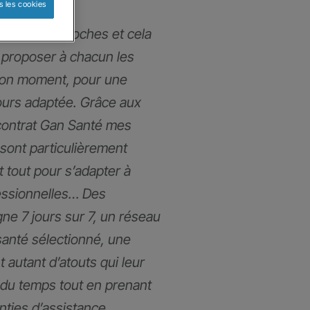
s les cookies
mmes très proches et cela
proposer à chacun les
bon moment, pour une
ours adaptée. Grâce aux
contrat Gan Santé mes
 sont particulièrement
t tout pour s’adapter à
fessionnelles… Des
gne 7 jours sur 7, un réseau
santé sélectionné, une
t autant d’atouts qui leur
du temps tout en prenant
anties d’assistance