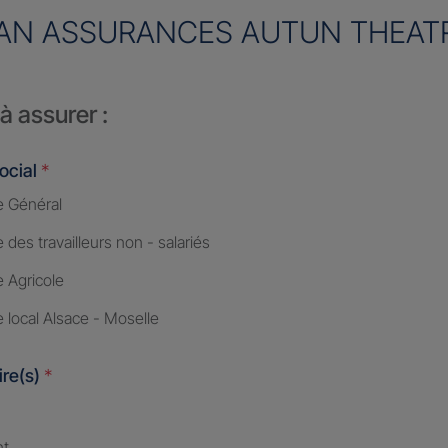
AN ASSURANCES AUTUN THEAT
à assurer :
ocial
*
 Général
des travailleurs non - salariés
 Agricole
 local Alsace - Moselle
ire(s)
*
nt