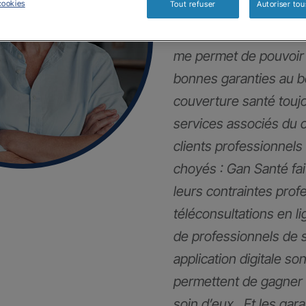
cookies
Tout refuser
Autoriser tou
Mes clients et moi so
me permet de pouvoir 
bonnes garanties au 
couverture santé touj
services associés du 
clients professionnels
choyés : Gan Santé fai
leurs contraintes pro
téléconsultations en li
de professionnels de 
application digitale son
permettent de gagner 
soin d’eux . Et les gar