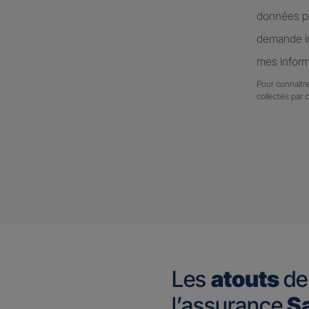
données pe
demande in
mes inform
Pour connaitre
collectés par 
Les
atouts
de
l’assurance
Sa