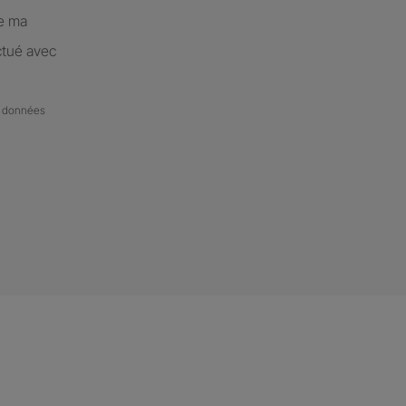
de ma
ctué avec
de données