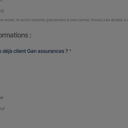
s)
me enfant, Ils seront rattachés gratuitement à votre contrat. Pensez à les déclarer à 
ormations :
 déjà client Gan assurances ?
*
me
eur