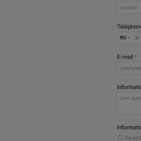
First
Télépho
Unite
States
E-mail
*
+1
Informati
Informat
En coc