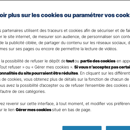
e, artisan, commerçant, agriculteur ou vous exercez une 
oir plus sur les cookies ou paramétrer vos cook
 Santé Gan, nous faisons de votre santé un actif précie
 partenaires utilisent des traceurs et cookies afin de sécuriser et de fa
 votre Agent général ?
er le site internet, de mesurer son audience, de personnaliser son con
e la publicité ciblée, de partager du contenu sur les réseaux sociaux, d
mes sur ses pages ou encore de permettre la lecture de vidéos.
la possibilité de refuser le dépôt de
tout
ou
partie des cookies
en appu
Tout refuser » ou « Gérer mes cookies ».
Si vous n’acceptez pas certa
ionnalités du site pourraient être réduites
. En cliquant sur les différen
 de cookies, vous obtenez plus de détails sur la fonction de chacun de
Vous avez la possibilité d’accepter ou de refuser l’ensemble des cookies
 l’autre de ces catégories.
ez revenir sur cette interface, à tout moment, et modifier vos préfére
ur le lien
Gérer mes cookies
situé en bas de page.
Parole
d’expert !