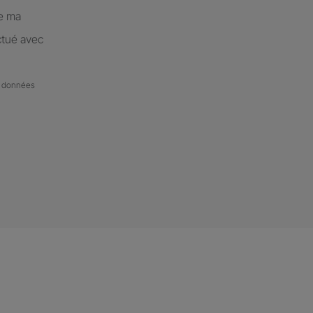
de ma
ctué avec
de données