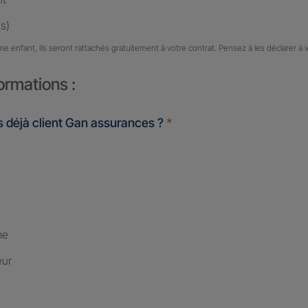
s)
me enfant, Ils seront rattachés gratuitement à votre contrat. Pensez à les déclarer à 
ormations :
 déjà client Gan assurances ?
*
me
eur