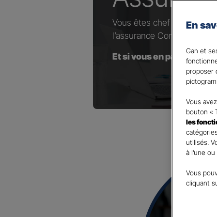
Vous êtes chef d’entrepris
En sav
l’assurance Complémentaire
Gan et ses
Et si vous en parliez avec
fonctionn
proposer d
pictogram
Vous avez 
bouton « 
les fonct
catégories
utilisés. 
à l’une ou
Vous pouv
cliquant s