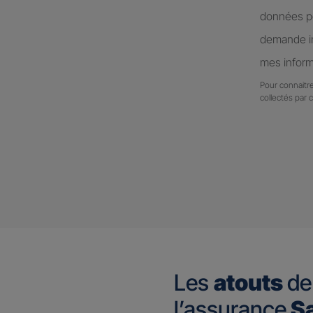
données pe
demande in
mes inform
Pour connaitre
collectés par 
Les
atouts
de
l’assurance
Sa