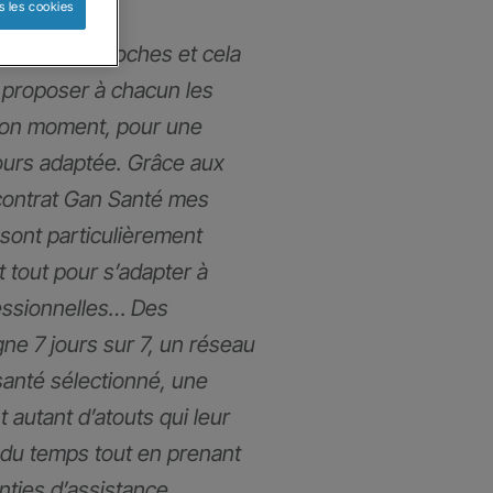
s les cookies
mmes très proches et cela
proposer à chacun les
bon moment, pour une
ours adaptée. Grâce aux
contrat Gan Santé mes
 sont particulièrement
t tout pour s’adapter à
fessionnelles… Des
gne 7 jours sur 7, un réseau
santé sélectionné, une
t autant d’atouts qui leur
du temps tout en prenant
anties d’assistance