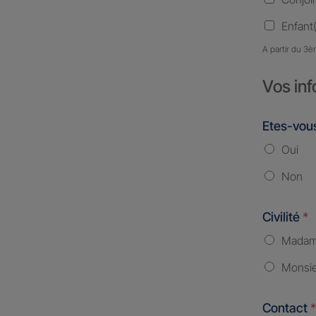
Enfant(
A partir du 3è
Vos inf
Etes-vous
Oui
Non
Civilité
*
Mada
Monsi
Contact
*