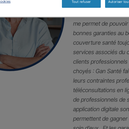
cookies
Tout refuser
Autoriser tou
Mes clients et moi so
me permet de pouvoir 
bonnes garanties au 
couverture santé touj
services associés du 
clients professionnels
choyés : Gan Santé fai
leurs contraintes pro
téléconsultations en li
de professionnels de 
application digitale son
permettent de gagner 
soin d’eux . Et les gar