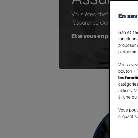
Vous êtes chef d’entrepris
En sav
l’assurance Complémentaire
Gan et ses
Et si vous en parliez avec
fonctionn
proposer d
pictogram
Vous avez 
bouton « 
les fonct
catégories
utilisés. 
à l’une ou
Vous pouv
cliquant s