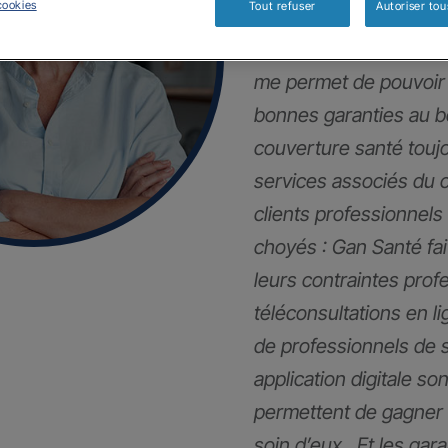
cookies
Tout refuser
Autoriser tou
Mes clients et moi so
me permet de pouvoir 
bonnes garanties au 
couverture santé touj
services associés du 
clients professionnels
choyés : Gan Santé fai
leurs contraintes pro
téléconsultations en li
de professionnels de 
application digitale son
permettent de gagner 
soin d’eux . Et les gar