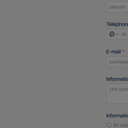
First
Télépho
No
count
E-mail
*
select
Informati
Informat
En coc