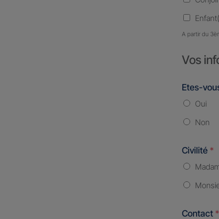
Enfant(
A partir du 3è
Vos inf
Etes-vous
Oui
Non
Civilité
*
Mada
Monsi
Contact
*