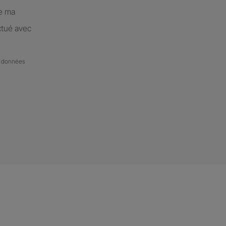
de ma
ctué avec
de données