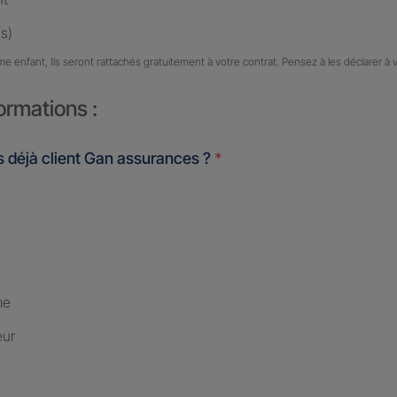
s)
me enfant, Ils seront rattachés gratuitement à votre contrat. Pensez à les déclarer à 
ormations :
 déjà client Gan assurances ?
*
me
eur