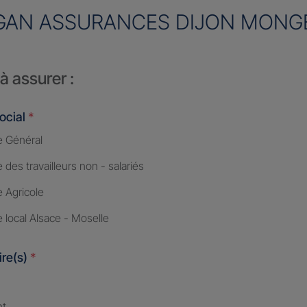
GAN ASSURANCES DIJON MONG
à assurer :
ocial
*
 Général
des travailleurs non - salariés
 Agricole
 local Alsace - Moselle
ire(s)
*
nt