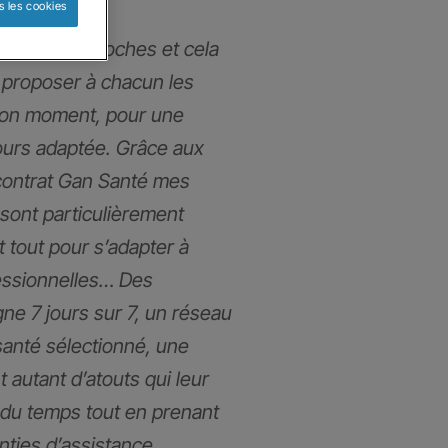
s les cookies
mmes très proches et cela
proposer à chacun les
bon moment, pour une
ours adaptée. Grâce aux
contrat Gan Santé mes
 sont particulièrement
t tout pour s’adapter à
fessionnelles… Des
gne 7 jours sur 7, un réseau
santé sélectionné, une
t autant d’atouts qui leur
du temps tout en prenant
anties d’assistance