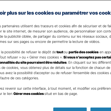
e, artisan, commerçant, agriculteur ou vous exercez une 
oir plus sur les cookies ou paramétrer vos cook
 Santé Gan, nous faisons de votre santé un actif précie
 partenaires utilisent des traceurs et cookies afin de sécuriser et de fa
 votre Agent général ?
er le site internet, de mesurer son audience, de personnaliser son con
e la publicité ciblée, de partager du contenu sur les réseaux sociaux, d
mes sur ses pages ou encore de permettre la lecture de vidéos.
la possibilité de refuser le dépôt de
tout
ou
partie des cookies
en appu
Tout refuser » ou « Gérer mes cookies ».
Si vous n’acceptez pas certa
ionnalités du site pourraient être réduites
. En cliquant sur les différen
 de cookies, vous obtenez plus de détails sur la fonction de chacun de
Vous avez la possibilité d’accepter ou de refuser l’ensemble des cookies
 l’autre de ces catégories.
ez revenir sur cette interface, à tout moment, et modifier vos préfére
ur le lien
Gérer mes cookies
situé en bas de page.
Parole
d’expert !