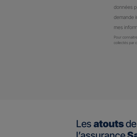
données pe
demande in
mes inform
Pour connaitre
collectés par 
Les
atouts
de
l’assurance
Sa