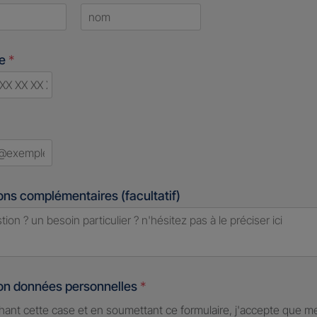
Last
ne
*
ry
ed
ons complémentaires (facultatif)
ion données personnelles
*
hant cette case et en soumettant ce formulaire, j'accepte que m