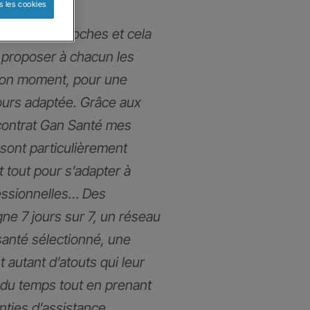
s les cookies
mmes très proches et cela
proposer à chacun les
bon moment, pour une
ours adaptée. Grâce aux
contrat Gan Santé mes
 sont particulièrement
t tout pour s’adapter à
fessionnelles… Des
gne 7 jours sur 7, un réseau
santé sélectionné, une
t autant d’atouts qui leur
du temps tout en prenant
anties d’assistance