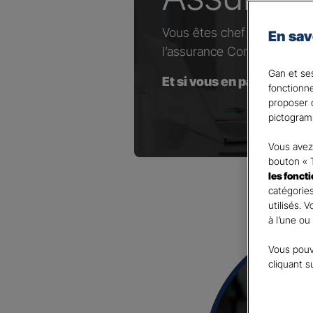
Vous êtes chef d’entrepris
En sav
l’assurance Complémentaire
Gan et ses
Et si vous en parliez avec
fonctionn
proposer d
pictogram
Vous avez 
bouton « 
les fonct
catégories
utilisés. 
à l’une ou
Vous pouv
cliquant s