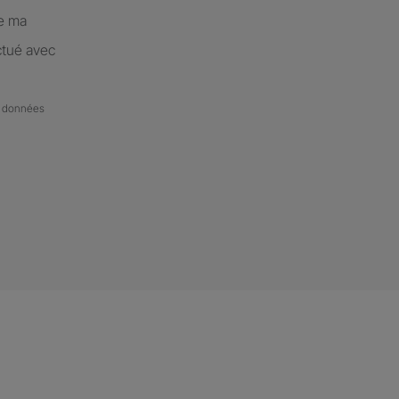
de ma
ctué avec
de données