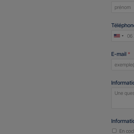
First
Télépho
Unite
States
E-mail
*
+1
Informati
Informat
En coc