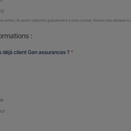
s)
me enfant, Ils seront rattachés gratuitement à votre contrat. Pensez à les déclarer à 
ormations :
 déjà client Gan assurances ?
*
me
eur