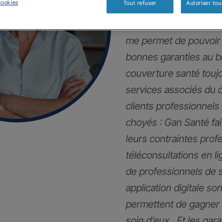
cookies
Tout refuser
Autoriser tou
Mes clients et moi so
me permet de pouvoir 
bonnes garanties au 
couverture santé touj
services associés du 
clients professionnels
choyés : Gan Santé fai
leurs contraintes pro
téléconsultations en li
de professionnels de 
application digitale son
permettent de gagner 
soin d’eux . Et les gar