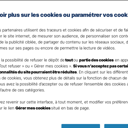
e, artisan, commerçant, agriculteur ou vous exercez une 
oir plus sur les cookies ou paramétrer vos cook
 Santé Gan, nous faisons de votre santé un actif précie
 partenaires utilisent des traceurs et cookies afin de sécuriser et de fa
 votre Agent général ?
er le site internet, de mesurer son audience, de personnaliser son con
e la publicité ciblée, de partager du contenu sur les réseaux sociaux, d
mes sur ses pages ou encore de permettre la lecture de vidéos.
la possibilité de refuser le dépôt de
tout
ou
partie des cookies
en appu
Tout refuser » ou « Gérer mes cookies ».
Si vous n’acceptez pas certa
ionnalités du site pourraient être réduites
. En cliquant sur les différen
 de cookies, vous obtenez plus de détails sur la fonction de chacun de
Vous avez la possibilité d’accepter ou de refuser l’ensemble des cookies
 l’autre de ces catégories.
ez revenir sur cette interface, à tout moment, et modifier vos préfére
ur le lien
Gérer mes cookies
situé en bas de page.
Parole
d’expert !