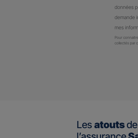
données pe
demande in
mes inform
Pour connaitre
collectés par 
Les
atouts
de
l’assurance
Sa