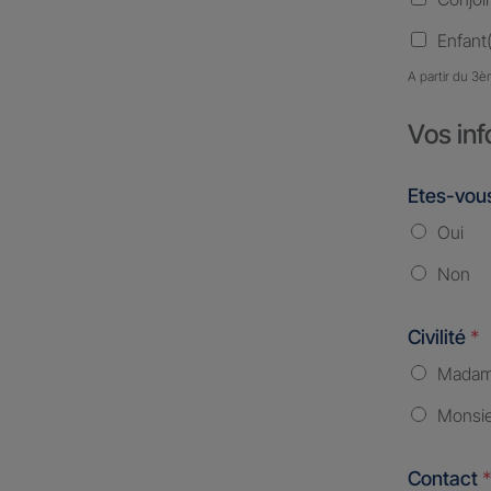
Enfant(
A partir du 3è
Vos inf
Etes-vous
Oui
Non
Civilité
*
Mada
Monsi
Contact
*