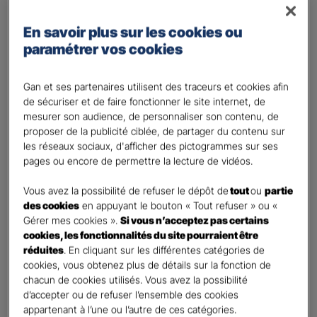
Régime Général
Régime des travailleurs non - salariés
En savoir plus sur les cookies ou
paramétrer vos cookies
Régime Agricole
Régime local Alsace - Moselle
Gan et ses partenaires utilisent des traceurs et cookies afin
Bénéficiaire(s)
*
de sécuriser et de faire fonctionner le site internet, de
Moi
mesurer son audience, de personnaliser son contenu, de
proposer de la publicité ciblée, de partager du contenu sur
Conjoint
les réseaux sociaux, d'afficher des pictogrammes sur ses
Enfant(s)
pages ou encore de permettre la lecture de vidéos.
A partir du 3ème enfant, Ils seront rattachés gratuitement à votre contrat. Pensez
à les déclarer à votre Agent.
Vous avez la possibilité de refuser le dépôt de
tout
ou
partie
des cookies
en appuyant le bouton « Tout refuser » ou «
Vos informations :
Gérer mes cookies ».
Si vous n’acceptez pas certains
cookies, les fonctionnalités du site pourraient être
Etes-vous déjà client Gan assurances ?
*
réduites
. En cliquant sur les différentes catégories de
cookies, vous obtenez plus de détails sur la fonction de
Oui
chacun de cookies utilisés. Vous avez la possibilité
Non
d’accepter ou de refuser l’ensemble des cookies
appartenant à l’une ou l’autre de ces catégories.