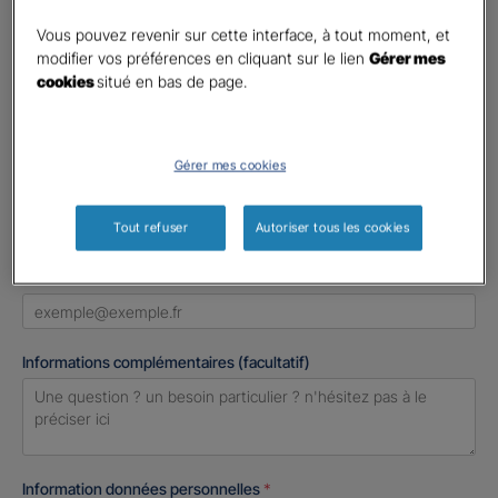
Civilité
*
Madame
Vous pouvez revenir sur cette interface, à tout moment, et
modifier vos préférences en cliquant sur le lien
Gérer mes
Monsieur
cookies
situé en bas de page.
Contact
*
Gérer mes cookies
First
Last
Téléphone
*
Tout refuser
Autoriser tous les cookies
United
States
E-mail
*
+1
Informations complémentaires (facultatif)
Information données personnelles
*